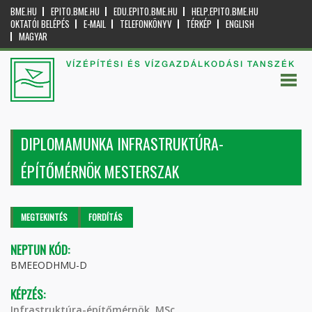
BME.HU
EPITO.BME.HU
EDU.EPITO.BME.HU
HELP.EPITO.BME.HU
OKTATÓI BELÉPÉS
E-MAIL
TELEFONKÖNYV
TÉRKÉP
ENGLISH
MAGYAR
VÍZÉPÍTÉSI ÉS VÍZGAZDÁLKODÁSI TANSZÉK
DIPLOMAMUNKA INFRASTRUKTÚRA-
ÉPÍTŐMÉRNÖK MESTERSZAK
Elsődleges fülek
MEGTEKINTÉS
(AKTÍV
FORDÍTÁS
FÜL)
NEPTUN KÓD:
BMEEODHMU-D
KÉPZÉS:
Infrastruktúra-építőmérnök, MSc