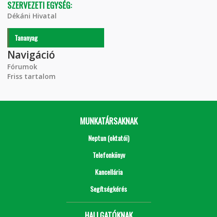
SZERVEZETI EGYSÉG:
Dékáni Hivatal
Tananyag
Navigáció
Fórumok
Friss tartalom
MUNKATÁRSAKNAK
Neptun (oktatói)
Telefonkönyv
Kancellária
Segítségkérés
HALLGATÓKNAK