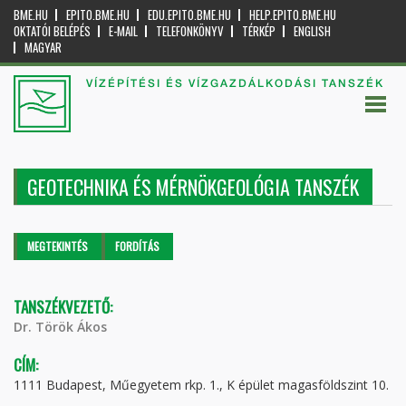
BME.HU
EPITO.BME.HU
EDU.EPITO.BME.HU
HELP.EPITO.BME.HU
OKTATÓI BELÉPÉS
E-MAIL
TELEFONKÖNYV
TÉRKÉP
ENGLISH
MAGYAR
VÍZÉPÍTÉSI ÉS VÍZGAZDÁLKODÁSI TANSZÉK
GEOTECHNIKA ÉS MÉRNÖKGEOLÓGIA TANSZÉK
Elsődleges fülek
MEGTEKINTÉS
(AKTÍV
FORDÍTÁS
FÜL)
TANSZÉKVEZETŐ:
Dr. Török Ákos
CÍM:
1111 Budapest, Műegyetem rkp. 1., K épület magasföldszint 10.