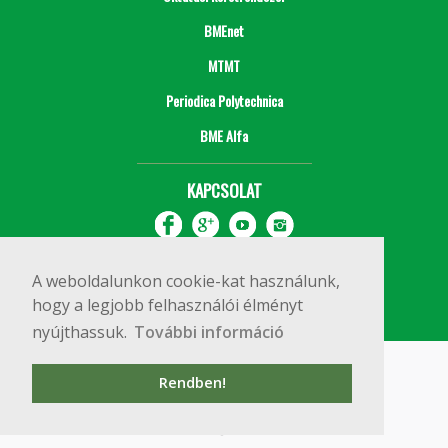
BMEnet
MTMT
Periodica Polytechnica
BME Alfa
KAPCSOLAT
A weboldalunkon cookie-kat használunk,
hogy a legjobb felhasználói élményt
nyújthassuk.
További információ
Impresszum
Copyright © 2020 BME Építőmérnöki Kar
Rendben!
1111 Budapest, Műegyetem rkp. 3.
+36 1 463 3531
webmester@emk.bme.hu