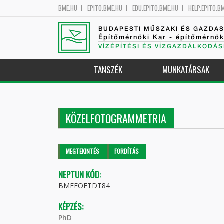
BME.HU
EPITO.BME.HU
EDU.EPITO.BME.HU
HELP.EPITO.B
BUDAPESTI MŰSZAKI ÉS GAZDA
Építőmérnöki Kar - építőmérnö
VÍZÉPÍTÉSI ÉS VÍZGAZDÁLKODÁS
TANSZÉK
MUNKATÁRSAK
KÖZELFOTOGRAMMETRIA
Elsődleges fülek
MEGTEKINTÉS
(AKTÍV
FORDÍTÁS
FÜL)
NEPTUN KÓD:
BMEEOFTDT84
KÉPZÉS:
PhD