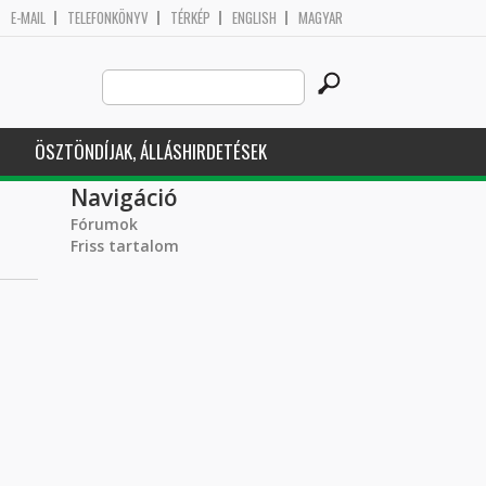
E-MAIL
TELEFONKÖNYV
TÉRKÉP
ENGLISH
MAGYAR
Search
Keresés űrlap
this
site
ÖSZTÖNDÍJAK, ÁLLÁSHIRDETÉSEK
Navigáció
Fórumok
Friss tartalom