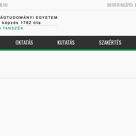
ME.HU
OKTATÓI BELÉPÉS
SÁGTUDOMÁNYI EGYETEM
k képzés 1782 óta
I TANSZÉK
OKTATÁS
KUTATÁS
SZAKÉRTÉS