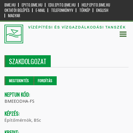
BME.HU
EPITO.BME.HU
EDU.EPITO.BME.HU
HELP.EPITO.BME.HU
OKTATÓI BELÉPÉS
E-MAIL
TELEFONKÖNYV
TÉRKÉP
ENGLISH
MAGYAR
VÍZÉPÍTÉSI ÉS VÍZGAZDÁLKODÁSI TANSZÉK
SZAKDOLGOZAT
Elsődleges fülek
MEGTEKINTÉS
(AKTÍV
FORDÍTÁS
FÜL)
NEPTUN KÓD:
BMEEODHA-FS
KÉPZÉS:
Építőmérnök, BSc
KREDIT: