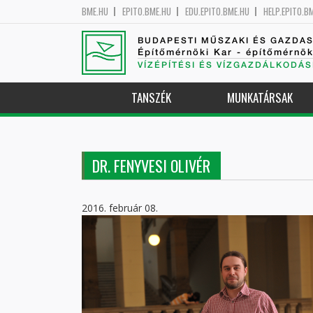
BME.HU
EPITO.BME.HU
EDU.EPITO.BME.HU
HELP.EPITO.B
BUDAPESTI MŰSZAKI ÉS GAZDA
Építőmérnöki Kar - építőmérnö
VÍZÉPÍTÉSI ÉS VÍZGAZDÁLKODÁS
TANSZÉK
MUNKATÁRSAK
DR. FENYVESI OLIVÉR
2016. február 08.