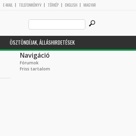
E-MAIL
TELEFONKÖNYV
TÉRKÉP
ENGLISH
MAGYAR
Search
Keresés űrlap
this
site
ÖSZTÖNDÍJAK, ÁLLÁSHIRDETÉSEK
Navigáció
Fórumok
Friss tartalom