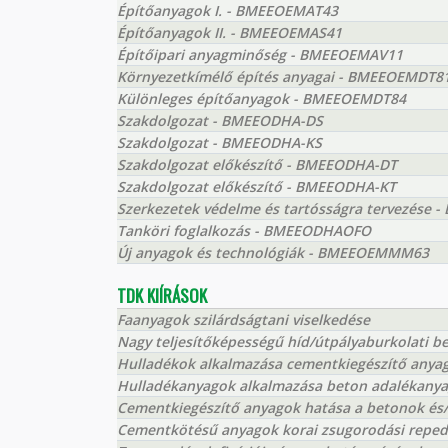
Építőanyagok I. - BMEEOEMAT43
Építőanyagok II. - BMEEOEMAS41
Építőipari anyagminőség - BMEEOEMAV11
Környezetkímélő építés anyagai - BMEEOEMDT8
Különleges építőanyagok - BMEEOEMDT84
Szakdolgozat - BMEEODHA-DS
Szakdolgozat - BMEEODHA-KS
Szakdolgozat előkészítő - BMEEODHA-DT
Szakdolgozat előkészítő - BMEEODHA-KT
Szerkezetek védelme és tartósságra tervezése
Tanköri foglalkozás - BMEEODHAOFO
Új anyagok és technológiák - BMEEOEMMM63
TDK KIÍRÁSOK
Faanyagok szilárdságtani viselkedése
Nagy teljesítőképességű híd/útpályaburkolati b
Hulladékok alkalmazása cementkiegészítő anya
Hulladékanyagok alkalmazása beton adalékanyag
Cementkiegészítő anyagok hatása a betonok és/
Cementkötésű anyagok korai zsugorodási repe