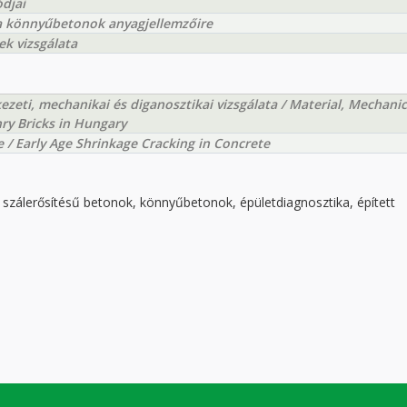
djai
a könnyűbetonok anyagjellemzőire
k vizsgálata
zeti, mechanikai és diganosztikai vizsgálata / Material, Mechanic
nry Bricks in Hungary
/ Early Age Shrinkage Cracking in Concrete
 szálerősítésű betonok, könnyűbetonok, épületdiagnosztika, épített