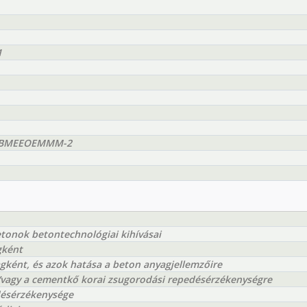
1
 - BMEEOEMMM-2
etonok betontechnológiai kihívásai
gként
ként, és azok hatása a beton anyagjellemzőire
vagy a cementkő korai zsugorodási repedésérzékenységre
désérzékenysége