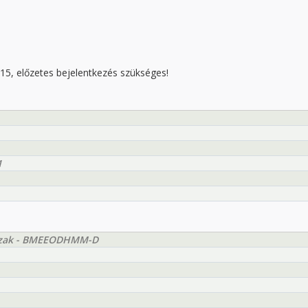
-15, előzetes bejelentkezés szükséges!
1
szak - BMEEODHMM-D