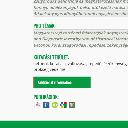
Zsugorodás definíciója és meghatározásának mó
Könnyű adalékanyagok belső utókezelő hatása 
Adalékanyagos könnyűbetonok anyagjellemzőine
PHD TÉMÁK
Magyarországi történeti falazótéglák anyagszerke
and Diagnostic Investigation of Historical Maso
Betonok korai zsugorodási repedésérzékenysége 
KUTATÁSI TERÜLET:
betonok korai alakváltozásai, repedésérzékenység,
örökség védelme
Additional information
PUBLIKÁCIÓK: