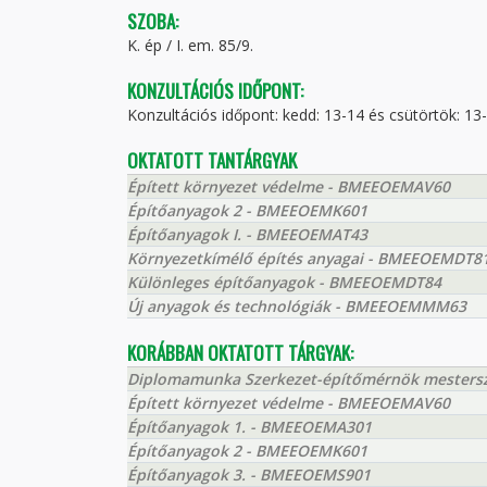
SZOBA:
K. ép / I. em. 85/9.
KONZULTÁCIÓS IDŐPONT:
Konzultációs időpont: kedd: 13-14 és csütörtök: 13
OKTATOTT TANTÁRGYAK
Épített környezet védelme - BMEEOEMAV60
Építőanyagok 2 - BMEEOEMK601
Építőanyagok I. - BMEEOEMAT43
Környezetkímélő építés anyagai - BMEEOEMDT8
Különleges építőanyagok - BMEEOEMDT84
Új anyagok és technológiák - BMEEOEMMM63
KORÁBBAN OKTATOTT TÁRGYAK:
Diplomamunka Szerkezet-építőmérnök mester
Épített környezet védelme - BMEEOEMAV60
Építőanyagok 1. - BMEEOEMA301
Építőanyagok 2 - BMEEOEMK601
Építőanyagok 3. - BMEEOEMS901