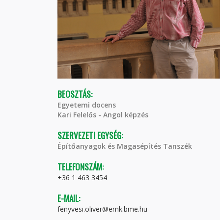
BEOSZTÁS:
Egyetemi docens
Kari Felelős - Angol képzés
SZERVEZETI EGYSÉG:
Építőanyagok és Magasépítés Tanszék
TELEFONSZÁM:
+36 1 463 3454
E-MAIL:
fenyvesi.oliver@emk.bme.hu