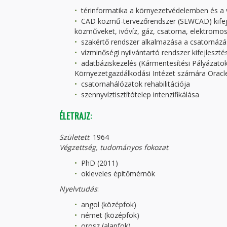
térinformatika a környezetvédelemben és a v
CAD közmű-tervezőrendszer (SEWCAD) kifejl
közműveket, ivóvíz, gáz, csatorna, elektromos 
szakértő rendszer alkalmazása a csatornáz
vízminőségi nyilvántartó rendszer kifejleszt
adatbáziskezelés (Kármentesítési Pályázato
Környezetgazdálkodási Intézet számára Oracl
csatornahálózatok rehabilitációja
szennyvíztisztítótelep intenzifikálása
ÉLETRAJZ:
Született
: 1964
Végzettség, tudományos fokozat
:
PhD (2011)
okleveles építőmérnök
Nyelvtudás
:
angol (középfok)
német (középfok)
orosz (alapfok)