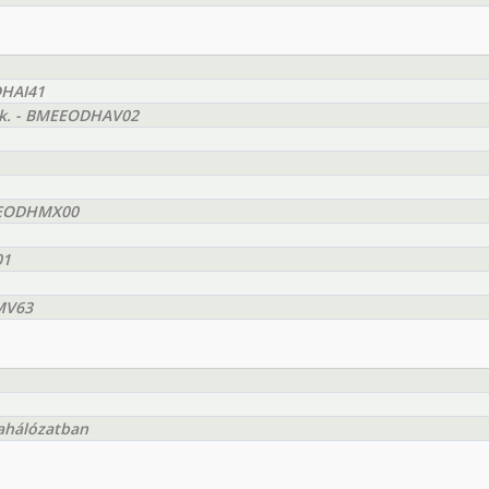
DHAI41
yak. - BMEEODHAV02
BMEEODHMX00
01
MV63
nahálózatban