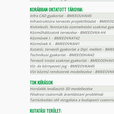
KORÁBBAN OKTATOTT TÁRGYAK:
Infra CAD gyakorlat - BMEEOUVAI45
Infrastruktúra tervezés projektfeladat - BMEEO
Kivitelezői, fenntartás-üzemeltetési szakmai g
Közműhálózatok tervezése - BMEEOVKA-H4
Közművek I. - BMEEOVKAT42
Közművek II. - BMEEOVKAI41
Kutatói, tervezői gyakorlat a Dipl. mellett - 
Technikusi gyakorlat - BMEEODHAI42
Tervező irodai szakmai gyakorlat - BMEEODHAV
Víz- és környezeti jog - BMEEOVKAI45
Vízi közmű rendszerek modellezése - BMEEOVK
TDK KIÍRÁSOK
Hordalék leválasztó 3D modellezése
Fővárosi csatornák áramlástani problémái
Tartózkodási idő vizsgálata a budapesti csator
KUTATÁSI TERÜLET: