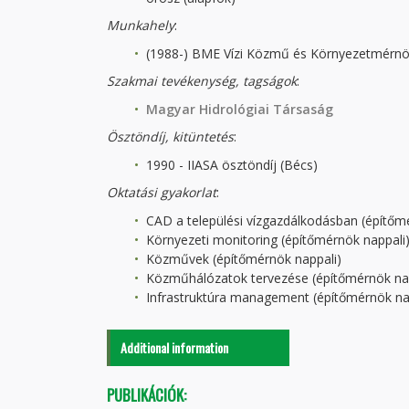
Munkahely
:
(1988-) BME Vízi Közmű és Környezetmérnö
Szakmai tevékenység
, tagságok
:
Magyar Hidrológiai Társaság
Ösztöndíj, kitüntetés
:
1990 - IIASA ösztöndíj (Bécs)
Oktatási gyakorlat
:
CAD a települési vízgazdálkodásban (építőm
Környezeti monitoring (építőmérnök nappali
Közművek (építőmérnök nappali)
Közműhálózatok tervezése (építőmérnök nap
Infrastruktúra management (építőmérnök na
Additional information
PUBLIKÁCIÓK: