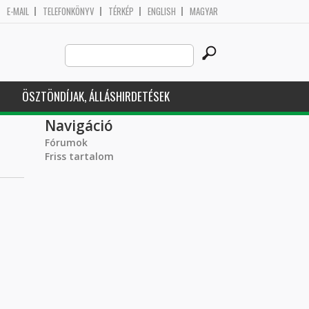
E-MAIL
TELEFONKÖNYV
TÉRKÉP
ENGLISH
MAGYAR
Search
Keresés űrlap
this
site
ÖSZTÖNDÍJAK, ÁLLÁSHIRDETÉSEK
Navigáció
Fórumok
Friss tartalom