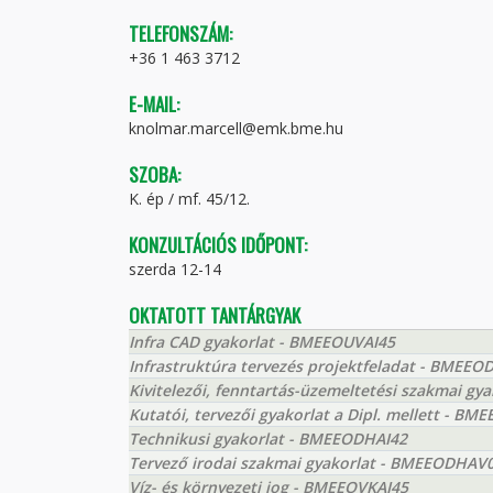
TELEFONSZÁM:
+36 1 463 3712
E-MAIL:
knolmar.marcell@emk.bme.hu
SZOBA:
K. ép / mf. 45/12.
KONZULTÁCIÓS IDŐPONT:
szerda 12-14
OKTATOTT TANTÁRGYAK
Infra CAD gyakorlat - BMEEOUVAI45
Infrastruktúra tervezés projektfeladat - BMEEO
Kivitelezői, fenntartás-üzemeltetési szakmai g
Kutatói, tervezői gyakorlat a Dipl. mellett - 
Technikusi gyakorlat - BMEEODHAI42
Tervező irodai szakmai gyakorlat - BMEEODHAV
Víz- és környezeti jog - BMEEOVKAI45