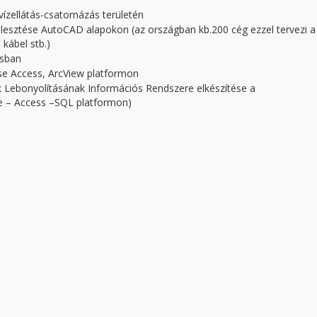
ízellátás-csatornázás területén
esztése AutoCAD alapokon (az országban kb.200 cég ezzel tervezi a
kábel stb.)
ásban
ése Access, ArcView platformon
k Lebonyolításának Információs Rendszere elkészítése a
e – Access –SQL platformon)