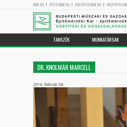
BME.HU
EPITO.BME.HU
EDU.EPITO.BME.HU
HELP.EPITO.B
BUDAPESTI MŰSZAKI ÉS GAZDA
Építőmérnöki Kar - építőmérnö
VÍZÉPÍTÉSI ÉS VÍZGAZDÁLKODÁS
TANSZÉK
MUNKATÁRSAK
DR. KNOLMÁR MARCELL
2016. február 08.