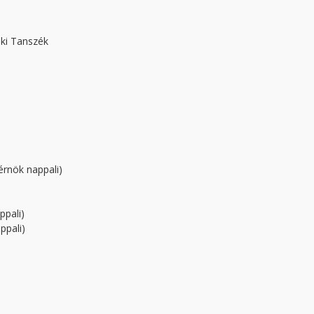
ki Tanszék
érnök nappali)
)
pali)
ppali)