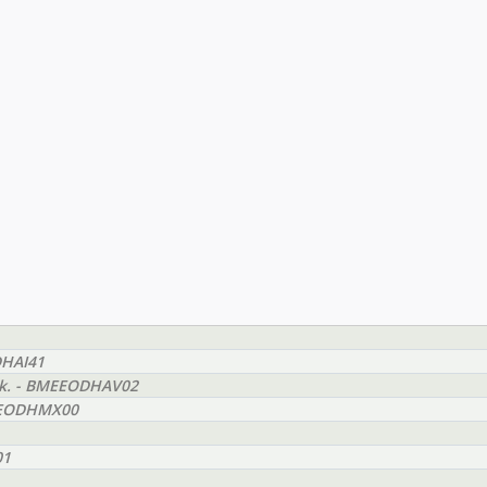
DHAI41
yak. - BMEEODHAV02
BMEEODHMX00
01