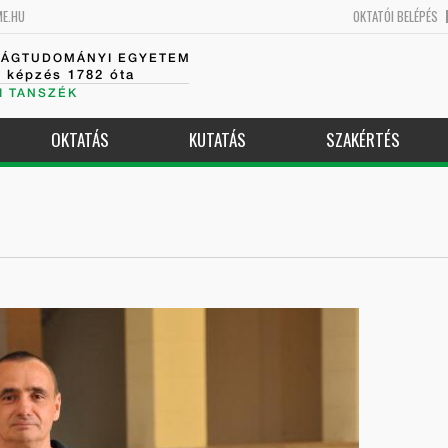
ME.HU
OKTATÓI BELÉPÉS
SÁGTUDOMÁNYI EGYETEM
k képzés 1782 óta
I TANSZÉK
OKTATÁS
KUTATÁS
SZAKÉRTÉS