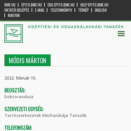
BME.HU
EPITO.BME.HU
EDU.EPITO.BME.HU
HELP.EPITO.BME.HU
OKTATÓI BELÉPÉS
E-MAIL
TELEFONKÖNYV
TÉRKÉP
ENGLISH
MAGYAR
VÍZÉPÍTÉSI ÉS VÍZGAZDÁLKODÁSI TANSZÉK
MÓDIS MÁRTON
2022. február 10.
BEOSZTÁS:
Doktorandusz
SZERVEZETI EGYSÉG:
Tartószerkezetek Mechanikája Tanszék
TELEFONSZÁM: