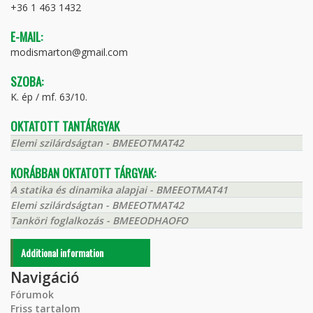
+36 1 463 1432
E-MAIL:
modismarton@gmail.com
SZOBA:
K. ép / mf. 63/10.
OKTATOTT TANTÁRGYAK
Elemi szilárdságtan - BMEEOTMAT42
KORÁBBAN OKTATOTT TÁRGYAK:
A statika és dinamika alapjai - BMEEOTMAT41
Elemi szilárdságtan - BMEEOTMAT42
Tanköri foglalkozás - BMEEODHAOFO
Additional information
Navigáció
Fórumok
Friss tartalom