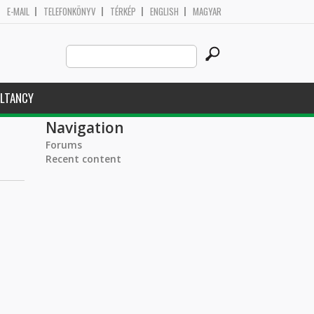
E-MAIL
TELEFONKÖNYV
TÉRKÉP
ENGLISH
MAGYAR
Search
Search form
this
site
LTANCY
Navigation
Forums
Recent content