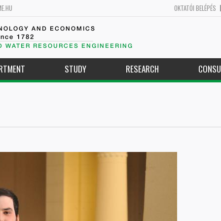
ME.HU
OKTATÓI BELÉPÉS
HNOLOGY AND ECONOMICS
ince 1782
D WATER RESOURCES ENGINEERING
ARTMENT
STUDY
RESEARCH
CONSU