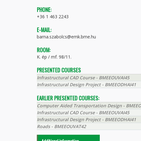
PHONE:
+36 1 463 2243
E-MAIL:
barna.szabolcs@emk.bme.hu
ROOM:
K. ép / mf. 98/11.
PRESENTED COURSES
Infrastructural CAD Course - BMEEOUVAI45
Infrastructural Design Project - BMEEODHAI41
EARLIER PRESENTED COURSES:
Computer Aided Transportation Design - BME
Infrastructural CAD Course - BMEEOUVAI45
Infrastructural Design Project - BMEEODHAI41
Roads - BMEEOUVAT42
Additional information