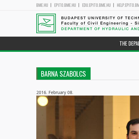
BME.HU
EPITO.BME.HU
EDU.EPITO.BME.HU
HELP.EPITO.B
BUDAPEST UNIVERSITY OF TEC
Faculty of Civil Engineering - S
DEPARTMENT OF HYDRAULIC AN
THE DEP
BARNA SZABOLCS
2016. February 08.