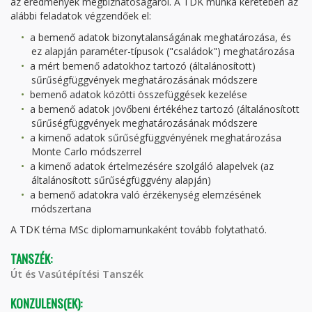
az eredmények megbízhatóságáról. A TDK munka keretében az
alábbi feladatok végzendőek el:
a bemenő adatok bizonytalanságának meghatározása, és
ez alapján paraméter-típusok ("családok") meghatározása
a mért bemenő adatokhoz tartozó (általánosított)
sűrűségfüggvények meghatározásának módszere
bemenő adatok közötti összefüggések kezelése
a bemenő adatok jövőbeni értékéhez tartozó (általánosított
sűrűségfüggvények meghatározásának módszere
a kimenő adatok sűrűségfüggvényének meghatározása
Monte Carlo módszerrel
a kimenő adatok értelmezésére szolgáló alapelvek (az
általánosított sűrűségfüggvény alapján)
a bemenő adatokra való érzékenység elemzésének
módszertana
A TDK téma MSc diplomamunkaként tovább folytatható.
TANSZÉK:
Út és Vasútépítési Tanszék
KONZULENS(EK):