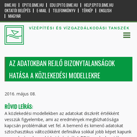
BME.HU
EPITO.BME.HU
EDU.EPITO.BME.HU
HELP.EPITO.BME.HU
OKTATÓI BELÉPÉS
E-MAIL
TELEFONKÖNYV
TÉRKÉP
ENGLISH
MAGYAR
VÍZÉPÍTÉSI ÉS VÍZGAZDÁLKODÁSI TANSZÉK
AZ ADATOKBAN REJLŐ BIZONYTALANSÁGOK
HATÁSA A KÖZLEKEDÉSI MODELLEKRE
2016. május 08.
RÖVID LEÍRÁS:
A közlekedési modellekben az adatokat diszkrét értékként
vesszük figyelembe, ami az eredmények megbízhatósága
kapcsán problémákat vet fel. A bemenő és kimenő adatokat
sztochasztikus változókként definiálva sokkal jobb képet kapunk