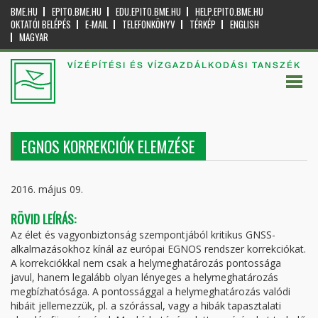
BME.HU
EPITO.BME.HU
EDU.EPITO.BME.HU
HELP.EPITO.BME.HU
OKTATÓI BELÉPÉS
E-MAIL
TELEFONKÖNYV
TÉRKÉP
ENGLISH
MAGYAR
VÍZÉPÍTÉSI ÉS VÍZGAZDÁLKODÁSI TANSZÉK
EGNOS KORREKCIÓK ELEMZÉSE
2016. május 09.
RÖVID LEÍRÁS:
Az élet és vagyonbiztonság szempontjából kritikus GNSS-
alkalmazásokhoz kínál az európai EGNOS rendszer korrekciókat.
A korrekciókkal nem csak a helymeghatározás pontossága
javul, hanem legalább olyan lényeges a helymeghatározás
megbízhatósága. A pontossággal a helymeghatározás valódi
hibáit jellemezzük, pl. a szórással, vagy a hibák tapasztalati