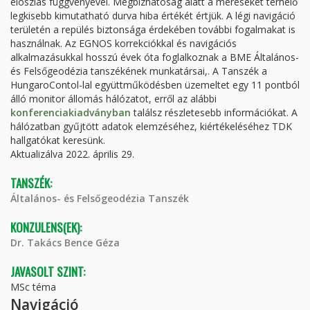
eloszlás függvényével. Megbízhatóság alatt a méréseket terhelő
legkisebb kimutatható durva hiba értékét értjük. A légi navigáció
területén a repülés biztonsága érdekében további fogalmakat is
használnak. Az EGNOS korrekciókkal és navigációs
alkalmazásukkal hosszú évek óta foglalkoznak a BME Általános-
és Felsőgeodézia tanszékének munkatársai,. A Tanszék a
HungaroContol-lal együttműködésben üzemeltet egy 11 pontból
álló monitor állomás hálózatot, erről az alábbi
konferenciakiadványban
találsz részletesebb információkat. A
hálózatban gyűjtött adatok elemzéséhez, kiértékeléséhez TDK
hallgatókat keresünk.
Aktualizálva 2022. április 29.
TANSZÉK:
Általános- és Felsőgeodézia Tanszék
KONZULENS(EK):
Dr. Takács Bence Géza
JAVASOLT SZINT:
MSc téma
Navigáció