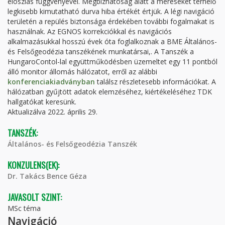
eloszlás függvényével. Megbízhatóság alatt a méréseket terhelő
legkisebb kimutatható durva hiba értékét értjük. A légi navigáció
területén a repülés biztonsága érdekében további fogalmakat is
használnak. Az EGNOS korrekciókkal és navigációs
alkalmazásukkal hosszú évek óta foglalkoznak a BME Általános-
és Felsőgeodézia tanszékének munkatársai,. A Tanszék a
HungaroContol-lal együttműködésben üzemeltet egy 11 pontból
álló monitor állomás hálózatot, erről az alábbi
konferenciakiadványban
találsz részletesebb információkat. A
hálózatban gyűjtött adatok elemzéséhez, kiértékeléséhez TDK
hallgatókat keresünk.
Aktualizálva 2022. április 29.
TANSZÉK:
Általános- és Felsőgeodézia Tanszék
KONZULENS(EK):
Dr. Takács Bence Géza
JAVASOLT SZINT:
MSc téma
Navigáció