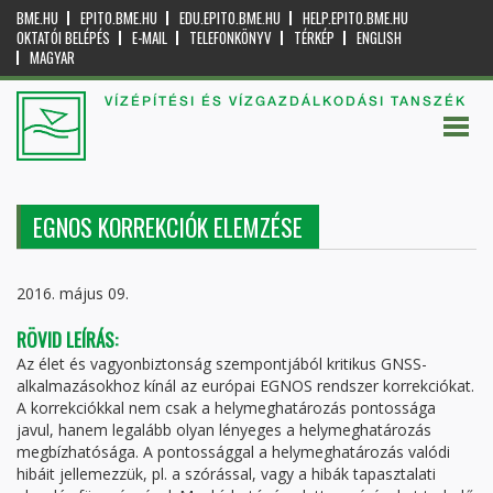
BME.HU
EPITO.BME.HU
EDU.EPITO.BME.HU
HELP.EPITO.BME.HU
OKTATÓI BELÉPÉS
E-MAIL
TELEFONKÖNYV
TÉRKÉP
ENGLISH
MAGYAR
VÍZÉPÍTÉSI ÉS VÍZGAZDÁLKODÁSI TANSZÉK
EGNOS KORREKCIÓK ELEMZÉSE
2016. május 09.
RÖVID LEÍRÁS:
Az élet és vagyonbiztonság szempontjából kritikus GNSS-
alkalmazásokhoz kínál az európai EGNOS rendszer korrekciókat.
A korrekciókkal nem csak a helymeghatározás pontossága
javul, hanem legalább olyan lényeges a helymeghatározás
megbízhatósága. A pontossággal a helymeghatározás valódi
hibáit jellemezzük, pl. a szórással, vagy a hibák tapasztalati