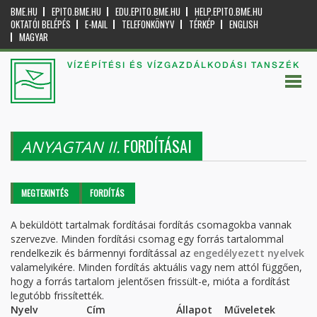
BME.HU
EPITO.BME.HU
EDU.EPITO.BME.HU
HELP.EPITO.BME.HU
OKTATÓI BELÉPÉS
E-MAIL
TELEFONKÖNYV
TÉRKÉP
ENGLISH
MAGYAR
VÍZÉPÍTÉSI ÉS VÍZGAZDÁLKODÁSI TANSZÉK
FORDÍTÁSAI
ANYAGTAN II.
Elsődleges fülek
MEGTEKINTÉS
FORDÍTÁS
(AKTÍV
FÜL)
A beküldött tartalmak fordításai fordítás csomagokba vannak
szervezve. Minden fordítási csomag egy forrás tartalommal
rendelkezik és bármennyi fordítással az
engedélyezett nyelvek
valamelyikére. Minden fordítás aktuális vagy nem attól függően,
hogy a forrás tartalom jelentősen frissült-e, mióta a fordítást
legutóbb frissítették.
Nyelv
Cím
Állapot
Műveletek