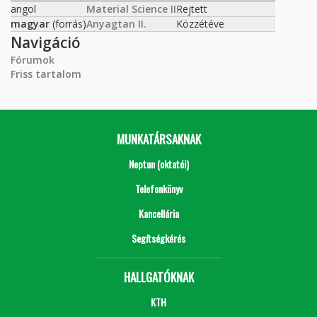
angol
Material Science II
Rejtett
magyar
(forrás)
Anyagtan II.
Közzétéve
Navigáció
Fórumok
Friss tartalom
MUNKATÁRSAKNAK
Neptun (oktatói)
Telefonkönyv
Kancellária
Segítségkérés
HALLGATÓKNAK
KTH