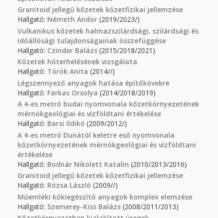
Granitoid jellegű kőzetek kőzetfizikai jellemzése
Hallgató:
Németh Andor
(2019/2023/)
Vulkanikus kőzetek halmazszilárdsági, szilárdsági és
időállósági tulajdonságainak összefüggése
Hallgató:
Czinder Balázs
(2015/2018/2021)
Kőzetek hőterhelésének vizsgálata
Hallgató:
Török Anita
(2014//)
Légszennyező anyagok hatása építőkövekre
Hallgató:
Farkas Orsolya
(2014/2018/2019)
A 4-es metró budai nyomvonala kőzetkörnyezetének
mérnökgeológiai és vízföldtani értékelése
Hallgató:
Barsi Ildikó
(2009/2012/)
A 4-es metró Dunától keletre eső nyomvonala
kőzetkörnyezetének mérnökgeológiai és vízföldtani
értékelése
Hallgató:
Bodnár Nikolett Katalin
(2010/2013/2016)
Granitoid jellegű kőzetek kőzetfizikai jellemzése
Hallgató:
Rózsa László
(2009//)
Műemléki kőkiegészítő anyagok komplex elemzése
Hallgató:
Szemerey-Kiss Balázs
(2008/2011/2013)
Kőzetkörnyezetben kialakított üregek