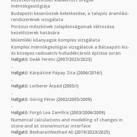
mérnökgeológiája
Budapesti keserűvizek keletkezése, a talajvíz áramlási-
rendszerének vizsgálata
Porózus mészkövek tulajdonságainak változása
kezelőszerek hatására
Műemléki kőanyagok komplex vizsgálata
Komplex mérnökgeológiai vizsgálatok a Bátaapáti kis-
és közepes radioaktív hulladéktároló építése során
Hallgató:
Deák Ferenc
(2007/2023/2023)
-
Hallgató:
Kárpátiné Pápay Zita
(2006/2016/)
-
Hallgató:
Lorberer Árpád
(2005//)
-
Hallgató:
Görög Péter
(2002/2005/2009)
-
Hallgató:
Forgó Lea Zamfira
(2003/2006/2009)
Numerical calculations and modelling of changes in
stone and at stone/mortar interface
Hallgató:
BesharatiNezhad Ali
(2019/2023/2025)