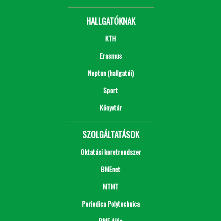
HALLGATÓKNAK
KTH
Erasmus
Neptun (hallgatói)
Sport
Könyvtár
SZOLGÁLTATÁSOK
Oktatási keretrendszer
BMEnet
MTMT
Periodica Polytechnica
BME Alfa