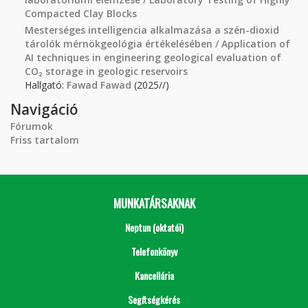
Compacted Clay Blocks
Mesterséges intelligencia alkalmazása a szén-dioxid
tárolók mérnökgeológia értékelésében / Application of
AI techniques in engineering geological evaluation of
CO₂ storage in geologic reservoirs
Hallgató:
Fawad Fawad
(2025//)
Navigáció
Fórumok
Friss tartalom
MUNKATÁRSAKNAK
Neptun (oktatói)
Telefonkönyv
Kancellária
Segítségkérés