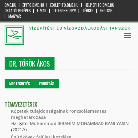
BME.HU
EPITO.BME.HU
EDU.EPITO.BME.HU
HELP.EPITO.BME.HU
OKTATÓI BELÉPÉS
E-MAIL
TELEFONKÖNYV
TÉRKÉP
ENGLISH
MAGYAR
VÍZÉPÍTÉSI ÉS VÍZGAZDÁLKODÁSI TANSZÉK
DR. TÖRÖK ÁKOS
Elsődleges fülek
MEGTEKINTÉS
(AKTÍV
FORDÍTÁS
FÜL)
TÉMAVEZETÉSEK
Kőzetek tulajdonságainak roncsolásmentes
meghatározása
Hallgató:
Mohammad IBRAHIM MOHAMMAD BANI YASIN
(2021//)
Építőkövek felületi kezelése