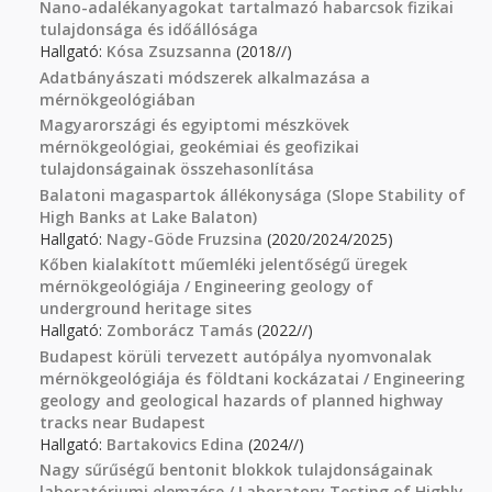
Nano-adalékanyagokat tartalmazó habarcsok fizikai
tulajdonsága és időállósága
Hallgató:
Kósa Zsuzsanna
(2018//)
Adatbányászati módszerek alkalmazása a
mérnökgeológiában
Magyarországi és egyiptomi mészkövek
mérnökgeológiai, geokémiai és geofizikai
tulajdonságainak összehasonlítása
Balatoni magaspartok állékonysága (Slope Stability of
High Banks at Lake Balaton)
Hallgató:
Nagy-Göde Fruzsina
(2020/2024/2025)
Kőben kialakított műemléki jelentőségű üregek
mérnökgeológiája / Engineering geology of
underground heritage sites
Hallgató:
Zomborácz Tamás
(2022//)
Budapest körüli tervezett autópálya nyomvonalak
mérnökgeológiája és földtani kockázatai / Engineering
geology and geological hazards of planned highway
tracks near Budapest
Hallgató:
Bartakovics Edina
(2024//)
Nagy sűrűségű bentonit blokkok tulajdonságainak
laboratóriumi elemzése / Laboratory Testing of Highly