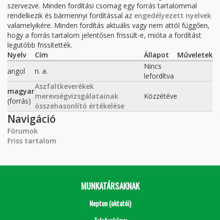
szervezve. Minden fordítási csomag egy forrás tartalommal
rendelkezik és bármennyi fordítással az
engedélyezett nyelvek
valamelyikére. Minden fordítás aktuális vagy nem attól függően,
hogy a forrás tartalom jelentősen frissült-e, mióta a fordítást
legutóbb frissítették.
Nyelv
Cím
Állapot
Műveletek
Nincs
angol
n. a.
lefordítva
Aszfaltkeverékek
magyar
merevségvizsgálatainak
Közzétéve
(forrás)
összehasonlító értékelése
Navigáció
Fórumok
Friss tartalom
MUNKATÁRSAKNAK
Neptun (oktatói)