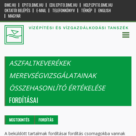
BME.HU
EPITO.BME.HU
EDU.EPITO.BME.HU
HELP.EPITO.BME.HU
OKTATÓI BELÉPÉS
E-MAIL
TELEFONKÖNYV
TÉRKÉP
ENGLISH
MAGYAR
VÍZÉPÍTÉSI ÉS VÍZGAZDÁLKODÁSI TANSZÉK
ASZFALTKEVERÉKEK
MEREVSÉGVIZSGÁLATAINAK
ÖSSZEHASONLÍTÓ ÉRTÉKELÉSE
FORDÍTÁSAI
Elsődleges fülek
MEGTEKINTÉS
FORDÍTÁS
(AKTÍV
FÜL)
A beküldött tartalmak fordításai fordítás csomagokba vannak