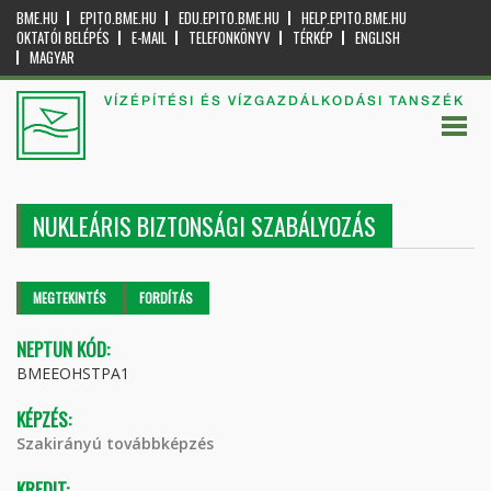
BME.HU
EPITO.BME.HU
EDU.EPITO.BME.HU
HELP.EPITO.BME.HU
OKTATÓI BELÉPÉS
E-MAIL
TELEFONKÖNYV
TÉRKÉP
ENGLISH
MAGYAR
VÍZÉPÍTÉSI ÉS VÍZGAZDÁLKODÁSI TANSZÉK
NUKLEÁRIS BIZTONSÁGI SZABÁLYOZÁS
Elsődleges fülek
MEGTEKINTÉS
(AKTÍV
FORDÍTÁS
FÜL)
NEPTUN KÓD:
BMEEOHSTPA1
KÉPZÉS:
Szakirányú továbbképzés
KREDIT: