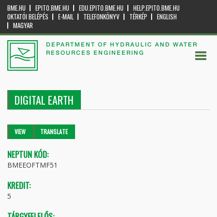
BME.HU
EPITO.BME.HU
EDU.EPITO.BME.HU
HELP.EPITO.BME.HU
OKTATÓI BELÉPÉS
E-MAIL
TELEFONKÖNYV
TÉRKÉP
ENGLISH
MAGYAR
DEPARTMENT OF HYDRAULIC AND WATER
RESOURCES ENGINEERING
DIGITAL EARTH
Primary tabs
VIEW
(ACTIVE
TRANSLATE
TAB)
NEPTUN KÓD:
BMEEOFTMF51
KREDIT:
5
TÁRGYFELELŐS: