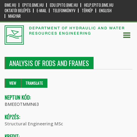
BME.HU
EPITO.BME.HU
EDU.EPITO.BME.HU
HELP.EPITO.BME.HU
OKTATÓI BELÉPÉS
E-MAIL
TELEFONKÖNYV
TÉRKÉP
ENGLISH
MAGYAR
DEPARTMENT OF HYDRAULIC AND WATER
RESOURCES ENGINEERING
ANALYSIS OF RODS AND FRAMES
Primary tabs
VIEW
(ACTIVE
TRANSLATE
TAB)
NEPTUN KÓD:
BMEEOTMMN63
KÉPZÉS:
Structural Engineering MSc
KREDIT: