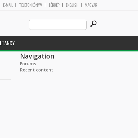
E-MAIL
TELEFONKÖNYV
TÉRKÉP
ENGLISH
MAGYAR
Search
Search form
this
site
LTANCY
Navigation
Forums
Recent content