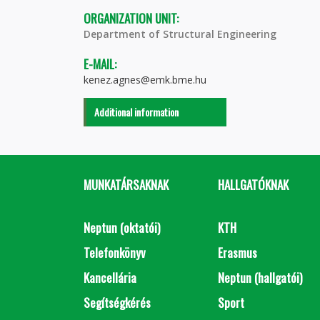
ORGANIZATION UNIT:
Department of Structural Engineering
E-MAIL:
kenez.agnes@emk.bme.hu
Additional information
MUNKATÁRSAKNAK
HALLGATÓKNAK
Neptun (oktatói)
KTH
Telefonkönyv
Erasmus
Kancellária
Neptun (hallgatói)
Segítségkérés
Sport