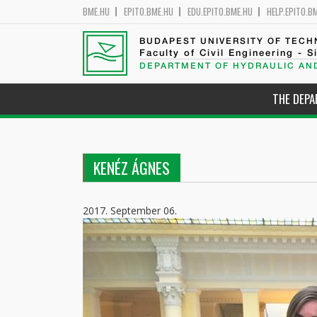
BME.HU
EPITO.BME.HU
EDU.EPITO.BME.HU
HELP.EPITO.B
BUDAPEST UNIVERSITY OF TEC
Faculty of Civil Engineering - S
DEPARTMENT OF HYDRAULIC AN
THE DEP
KENÉZ ÁGNES
2017. September 06.