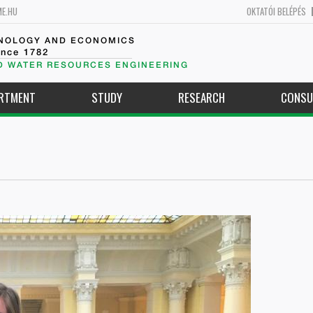
ME.HU
OKTATÓI BELÉPÉS
HNOLOGY AND ECONOMICS
ince 1782
D WATER RESOURCES ENGINEERING
ARTMENT
STUDY
RESEARCH
CONSU