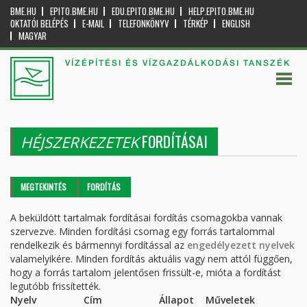
BME.HU
EPITO.BME.HU
EDU.EPITO.BME.HU
HELP.EPITO.BME.HU
OKTATÓI BELÉPÉS
E-MAIL
TELEFONKÖNYV
TÉRKÉP
ENGLISH
MAGYAR
VÍZÉPÍTÉSI ÉS VÍZGAZDÁLKODÁSI TANSZÉK
FORDÍTÁSAI
HÉJSZERKEZETEK
Elsődleges fülek
MEGTEKINTÉS
FORDÍTÁS
(AKTÍV
FÜL)
A beküldött tartalmak fordításai fordítás csomagokba vannak
szervezve. Minden fordítási csomag egy forrás tartalommal
rendelkezik és bármennyi fordítással az
engedélyezett nyelvek
valamelyikére. Minden fordítás aktuális vagy nem attól függően,
hogy a forrás tartalom jelentősen frissült-e, mióta a fordítást
legutóbb frissítették.
Nyelv
Cím
Állapot
Műveletek