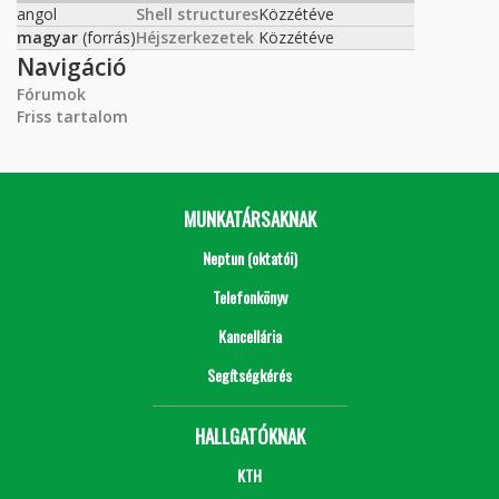
angol
Shell structures
Közzétéve
magyar
(forrás)
Héjszerkezetek
Közzétéve
Navigáció
Fórumok
Friss tartalom
MUNKATÁRSAKNAK
Neptun (oktatói)
Telefonkönyv
Kancellária
Segítségkérés
HALLGATÓKNAK
KTH