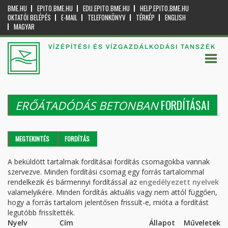
BME.HU
EPITO.BME.HU
EDU.EPITO.BME.HU
HELP.EPITO.BME.HU
OKTATÓI BELÉPÉS
E-MAIL
TELEFONKÖNYV
TÉRKÉP
ENGLISH
MAGYAR
VÍZÉPÍTÉSI ÉS VÍZGAZDÁLKODÁSI TANSZÉK
FORDÍTÁSAI
ERŐÁTADÓDÁS BETONBAN
Elsődleges fülek
MEGTEKINTÉS
FORDÍTÁS
(AKTÍV
FÜL)
A beküldött tartalmak fordításai fordítás csomagokba vannak
szervezve. Minden fordítási csomag egy forrás tartalommal
rendelkezik és bármennyi fordítással az
engedélyezett nyelvek
valamelyikére. Minden fordítás aktuális vagy nem attól függően,
hogy a forrás tartalom jelentősen frissült-e, mióta a fordítást
legutóbb frissítették.
Nyelv
Cím
Állapot
Műveletek