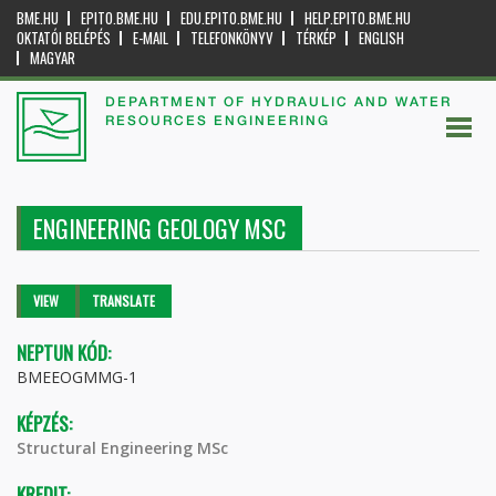
BME.HU
EPITO.BME.HU
EDU.EPITO.BME.HU
HELP.EPITO.BME.HU
OKTATÓI BELÉPÉS
E-MAIL
TELEFONKÖNYV
TÉRKÉP
ENGLISH
MAGYAR
DEPARTMENT OF HYDRAULIC AND WATER
RESOURCES ENGINEERING
ENGINEERING GEOLOGY MSC
Primary tabs
VIEW
(ACTIVE
TRANSLATE
TAB)
NEPTUN KÓD:
BMEEOGMMG-1
KÉPZÉS:
Structural Engineering MSc
KREDIT: