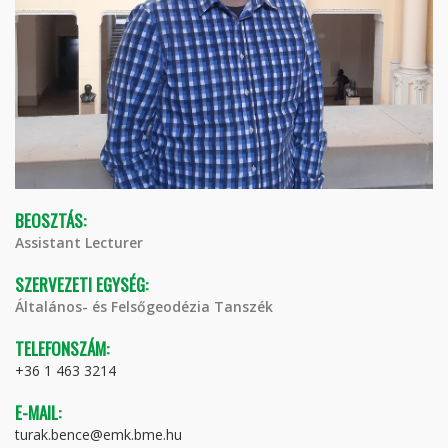
BEOSZTÁS:
Assistant Lecturer
SZERVEZETI EGYSÉG:
Általános- és Felsőgeodézia Tanszék
TELEFONSZÁM:
+36 1 463 3214
E-MAIL:
turak.bence@emk.bme.hu