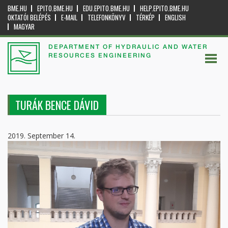
BME.HU
EPITO.BME.HU
EDU.EPITO.BME.HU
HELP.EPITO.BME.HU
OKTATÓI BELÉPÉS
E-MAIL
TELEFONKÖNYV
TÉRKÉP
ENGLISH
MAGYAR
DEPARTMENT OF HYDRAULIC AND WATER
RESOURCES ENGINEERING
TURÁK BENCE DÁVID
2019. September 14.