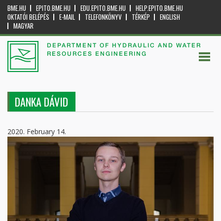
BME.HU
EPITO.BME.HU
EDU.EPITO.BME.HU
HELP.EPITO.BME.HU
OKTATÓI BELÉPÉS
E-MAIL
TELEFONKÖNYV
TÉRKÉP
ENGLISH
MAGYAR
DEPARTMENT OF HYDRAULIC AND WATER
RESOURCES ENGINEERING
DANKA DÁVID
2020. February 14.