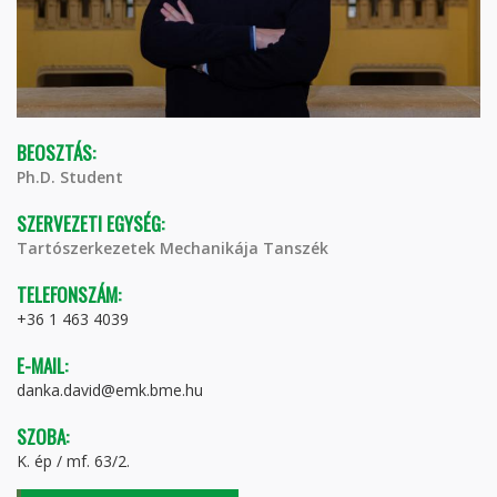
BEOSZTÁS:
Ph.D. Student
SZERVEZETI EGYSÉG:
Tartószerkezetek Mechanikája Tanszék
TELEFONSZÁM:
+36 1 463 4039
E-MAIL:
danka.david@emk.bme.hu
SZOBA:
K. ép / mf. 63/2.