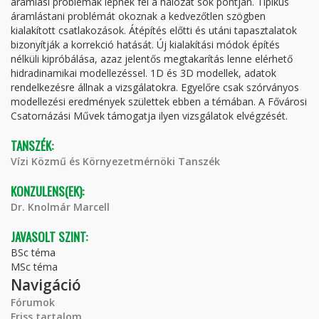
áramlási problémák lépnek fel a hálózat sok pontján. Tipikus
áramlástani problémát okoznak a kedvezőtlen szögben
kialakított csatlakozások. Átépítés előtti és utáni tapasztalatok
bizonyítják a korrekció hatását. Új kialakítási módok építés
nélküli kipróbálása, azaz jelentős megtakarítás lenne elérhető
hidradinamikai modellezéssel. 1D és 3D modellek, adatok
rendelkezésre állnak a vizsgálatokra. Egyelőre csak szórványos
modellezési eredmények születtek ebben a témában. A Fővárosi
Csatornázási Művek támogatja ilyen vizsgálatok elvégzését.
TANSZÉK:
Vízi Közmű és Környezetmérnöki Tanszék
KONZULENS(EK):
Dr. Knolmár Marcell
JAVASOLT SZINT:
BSc téma
MSc téma
Navigáció
Fórumok
Friss tartalom