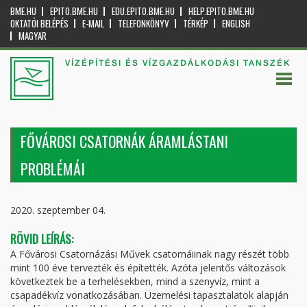
BME.HU
EPITO.BME.HU
EDU.EPITO.BME.HU
HELP.EPITO.BME.HU
OKTATÓI BELÉPÉS
E-MAIL
TELEFONKÖNYV
TÉRKÉP
ENGLISH
MAGYAR
VÍZÉPÍTÉSI ÉS VÍZGAZDÁLKODÁSI TANSZÉK
FŐVÁROSI CSATORNÁK ÁRAMLÁSTANI
PROBLÉMÁI
2020. szeptember 04.
RÖVID LEÍRÁS:
A Fővárosi Csatornázási Művek csatornáiinak nagy részét több
mint 100 éve tervezték és építették. Azóta jelentős változások
következtek be a terhelésekben, mind a szenyvíz, mint a
csapadékvíz vonatkozásában. Üzemelési tapasztalatok alapján