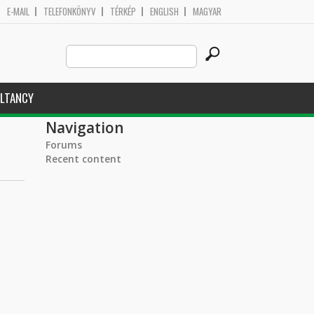
E-MAIL
TELEFONKÖNYV
TÉRKÉP
ENGLISH
MAGYAR
Search
Search form
this
site
LTANCY
Navigation
Forums
Recent content