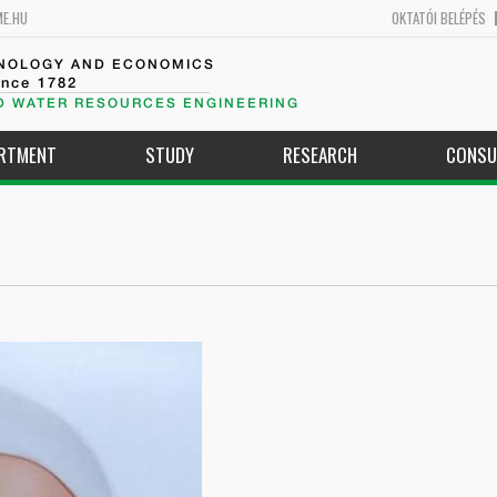
ME.HU
OKTATÓI BELÉPÉS
HNOLOGY AND ECONOMICS
ince 1782
D WATER RESOURCES ENGINEERING
ARTMENT
STUDY
RESEARCH
CONSU