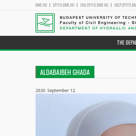
BME.HU
EPITO.BME.HU
EDU.EPITO.BME.HU
HELP.EPITO.B
BUDAPEST UNIVERSITY OF TEC
Faculty of Civil Engineering - S
DEPARTMENT OF HYDRAULIC AN
THE DEP
ALDABAIBEH GHADA
2020. September 12.