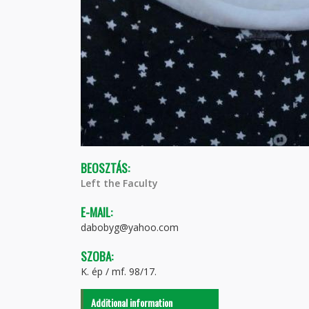
BEOSZTÁS:
Left the Faculty
E-MAIL:
dabobyg@yahoo.com
SZOBA:
K. ép / mf. 98/17.
Additional information