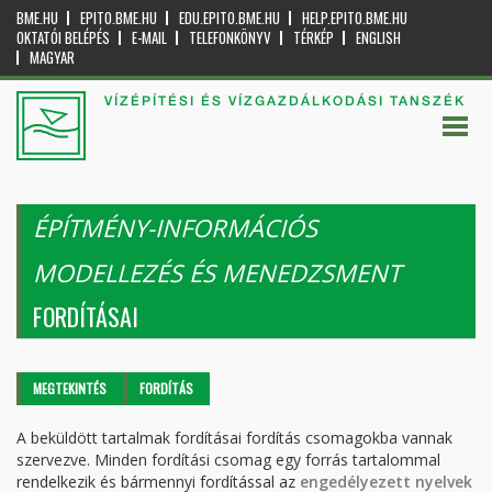
BME.HU
EPITO.BME.HU
EDU.EPITO.BME.HU
HELP.EPITO.BME.HU
OKTATÓI BELÉPÉS
E-MAIL
TELEFONKÖNYV
TÉRKÉP
ENGLISH
MAGYAR
VÍZÉPÍTÉSI ÉS VÍZGAZDÁLKODÁSI TANSZÉK
ÉPÍTMÉNY-INFORMÁCIÓS
MODELLEZÉS ÉS MENEDZSMENT
FORDÍTÁSAI
Elsődleges fülek
MEGTEKINTÉS
FORDÍTÁS
(AKTÍV
FÜL)
A beküldött tartalmak fordításai fordítás csomagokba vannak
szervezve. Minden fordítási csomag egy forrás tartalommal
rendelkezik és bármennyi fordítással az
engedélyezett nyelvek