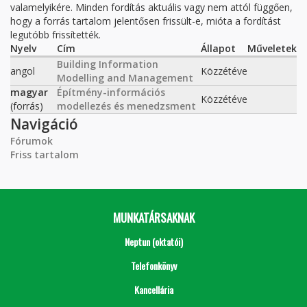
valamelyikére. Minden fordítás aktuális vagy nem attól függően,
hogy a forrás tartalom jelentősen frissült-e, mióta a fordítást
legutóbb frissítették.
Nyelv
Cím
Állapot
Műveletek
Building Information
angol
Közzétéve
Modelling and Management
magyar
Építmény-információs
Közzétéve
(forrás)
modellezés és menedzsment
Navigáció
Fórumok
Friss tartalom
MUNKATÁRSAKNAK
Neptun (oktatói)
Telefonkönyv
Kancellária