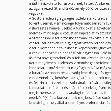
miatt hévízkutató forrásokat mélyítettek. A sikere
az úgynevezett Strandfürdő, amely 50°C-os vizével
vágyókat.
A Sóstó eredetileg egységes vízfelülete korunkban
tóként üzemel, vízminősége folyamatosan romlik, en
vízlevezetés hiánya. Ezeket a funkciókat alapvetően a
melynek minősége e közvetlen kapcsolat miatt szi
A Strandfürdő vizét biztosító termálkutak vize a f
vet fel. Bár a tavak és a gyógyvíz vízadó rétege e
vizét a korábban a tavakhoz is kapcsolódó Igrice-cs
a két különböző tulajdonságú víz egymással való ka
ásványi anyag tartalmú és a felszíni vizeknél meleg
Keretirányelvben is jelentős vízminőséget befolyás
kapcsolatos intézkedések megfogalmazása még vá
A kutatás az abban résztvevő(k) lehetőségei és igén
van vízminőségi kérdések vizsgálatára, és azok mego
és felszín alatti vizek kapcsolatának leírására, es
kapcsolatos mérések és számítások elvégzésére i
megismerése, esetleges analógiák feltárása is fo
érdeklődő(k) és a konzulensek megbeszélése során 
lehetőség, amely által a személyes preferenciák és 