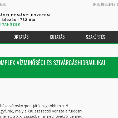
ME.HU
OKTATÓI BELÉPÉS
SÁGTUDOMÁNYI EGYETEM
k képzés 1782 óta
I TANSZÉK
OKTATÁS
KUTATÁS
SZAKÉRTÉS
MPLEX VÍZMINŐSÉGI ÉS SZIVÁRGÁSHIDRAULIKAI
áza városközpontjától alig több mint 5
ógyfürdő, mely a XIX. századtól vonzza a fürdőzni
 mellett a XIX. században a megnövekvő igények