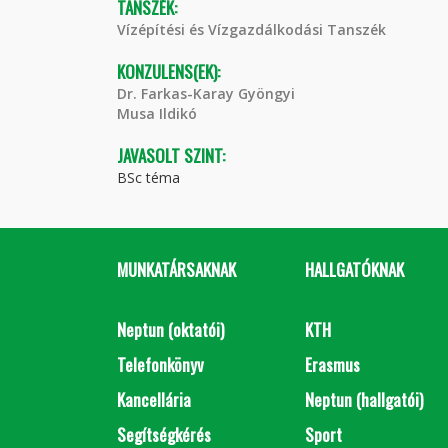
TANSZÉK:
Vízépítési és Vízgazdálkodási Tanszék
KONZULENS(EK):
Dr. Farkas-Karay Gyöngyi
Musa Ildikó
JAVASOLT SZINT:
BSc téma
MUNKATÁRSAKNAK
HALLGATÓKNAK
Neptun (oktatói)
KTH
Telefonkönyv
Erasmus
Kancellária
Neptun (hallgatói)
Segítségkérés
Sport