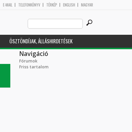
E-MAIL
TELEFONKÖNYV
TÉRKÉP
ENGLISH
MAGYAR
Search
Keresés űrlap
this
site
ÖSZTÖNDÍJAK, ÁLLÁSHIRDETÉSEK
Navigáció
Fórumok
Friss tartalom