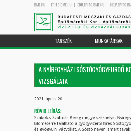
BME.HU
EPITO.BME.HU
EDU.EPITO.BME.HU
HELP.EPITO.B
BUDAPESTI MŰSZAKI ÉS GAZDA
Építőmérnöki Kar - építőmérnö
VÍZÉPÍTÉSI ÉS VÍZGAZDÁLKODÁS
TANSZÉK
MUNKATÁRSAK
A NYÍREGYHÁZI SÓSTÓGYÓGYFÜRDŐ KO
VIZSGÁLATA
2021. április 20.
RÖVID LEÍRÁS:
Szabolcs-Szatmár-Bereg megye székhelye, Nyíregyh
kilométerre található a gyógyvizéről híres Sóstógy
és gyógyulni vágyókat. A Sóstó néven ismert tavak