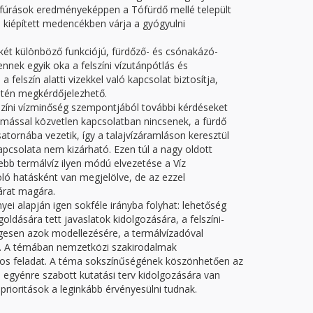
s fúrások eredményeképpen a Tófürdő mellé települt
, kiépített medencékben várja a gyógyulni
 két különböző funkciójú, fürdőző- és csónakázó-
nek egyik oka a felszíni vízutánpótlás és
 felszín alatti vizekkel való kapcsolat biztosítja,
ntén megkérdőjelezhető.
elszíni vízminőség szempontjából további kérdéseket
gymással közvetlen kapcsolatban nincsenek, a fürdő
atornába vezetik, így a talajvízáramláson keresztül
pcsolata nem kizárható. Ezen túl a nagy oldott
ebb termálvíz ilyen módú elvezetése a Víz
oló hatásként van megjelölve, de az ezzel
rat magára.
yei alapján igen sokféle irányba folyhat: lehetőség
ldására tett javaslatok kidolgozására, a felszíni-
tlegesen azok modellezésére, a termálvízadóval
s. A témában nemzetközi szakirodalmak
ntos feladat. A téma sokszínűségének köszönhetően az
egyénre szabott kutatási terv kidolgozására van
prioritások a leginkább érvényesülni tudnak.