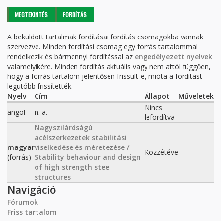
Elsődleges fülek
MEGTEKINTÉS
FORDÍTÁS
(AKTÍV
FÜL)
A beküldött tartalmak fordításai fordítás csomagokba vannak
szervezve. Minden fordítási csomag egy forrás tartalommal
rendelkezik és bármennyi fordítással az
engedélyezett nyelvek
valamelyikére. Minden fordítás aktuális vagy nem attól függően,
hogy a forrás tartalom jelentősen frissült-e, mióta a fordítást
legutóbb frissítették.
Nyelv
Cím
Állapot
Műveletek
Nincs
angol
n. a.
lefordítva
Nagyszilárdságú
acélszerkezetek stabilitási
magyar
viselkedése és méretezése /
Közzétéve
(forrás)
Stability behaviour and design
of high strength steel
structures
Navigáció
Fórumok
Friss tartalom