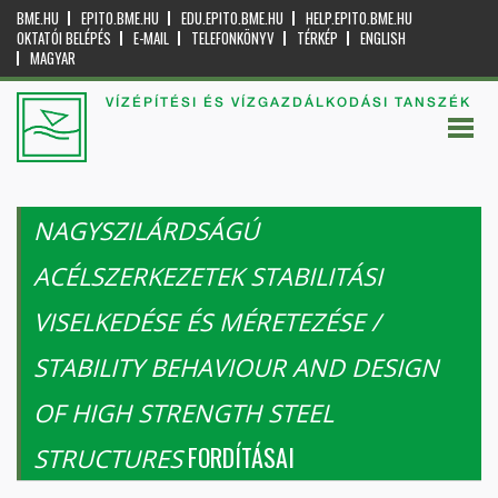
BME.HU
EPITO.BME.HU
EDU.EPITO.BME.HU
HELP.EPITO.BME.HU
OKTATÓI BELÉPÉS
E-MAIL
TELEFONKÖNYV
TÉRKÉP
ENGLISH
MAGYAR
VÍZÉPÍTÉSI ÉS VÍZGAZDÁLKODÁSI TANSZÉK
NAGYSZILÁRDSÁGÚ
ACÉLSZERKEZETEK STABILITÁSI
VISELKEDÉSE ÉS MÉRETEZÉSE /
STABILITY BEHAVIOUR AND DESIGN
OF HIGH STRENGTH STEEL
FORDÍTÁSAI
STRUCTURES