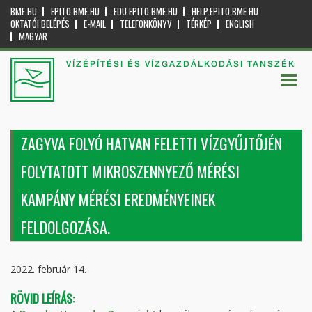
BME.HU
EPITO.BME.HU
EDU.EPITO.BME.HU
HELP.EPITO.BME.HU
OKTATÓI BELÉPÉS
E-MAIL
TELEFONKÖNYV
TÉRKÉP
ENGLISH
MAGYAR
VÍZÉPÍTÉSI ÉS VÍZGAZDÁLKODÁSI TANSZÉK
ZAGYVA FOLYÓ HATVAN FELETTI VÍZGYŰJTŐJÉN
FOLYTATOTT MIKROSZENNYEZŐ MÉRÉSI
KAMPÁNY MÉRÉSI EREDMÉNYEINEK
FELDOLGOZÁSA.
2022. február 14.
RÖVID LEÍRÁS: