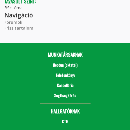
JAVASOLT SZINT:
BSc téma
Navigáció
Fórumok
Friss tartalom
MUNKATÁRSAKNAK
Neptun (oktatói)
Telefonkönyv
Kancellária
Segítségkérés
HALLGATÓKNAK
KTH