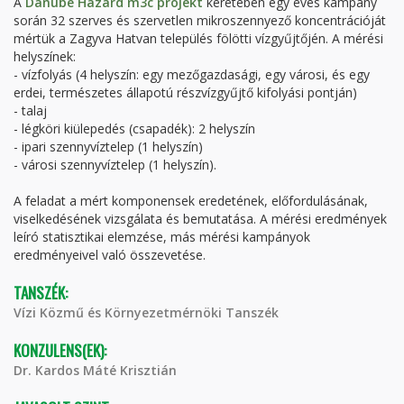
A
Danube Hazard m3c projekt
keretében egy éves kampány
során 32 szerves és szervetlen mikroszennyező koncentrációját
mértük a Zagyva Hatvan település fölötti vízgyűjtőjén. A mérési
helyszínek:
- vízfolyás (4 helyszín: egy mezőgazdasági, egy városi, és egy
erdei, természetes állapotú részvízgyűjtő kifolyási pontján)
- talaj
- légköri kiülepedés (csapadék): 2 helyszín
- ipari szennyvíztelep (1 helyszín)
- városi szennyvíztelep (1 helyszín).
A feladat a mért komponensek eredetének, előfordulásának,
viselkedésének vizsgálata és bemutatása. A mérési eredmények
leíró statisztikai elemzése, más mérési kampányok
eredményeivel való összevetése.
TANSZÉK:
Vízi Közmű és Környezetmérnöki Tanszék
KONZULENS(EK):
Dr. Kardos Máté Krisztián