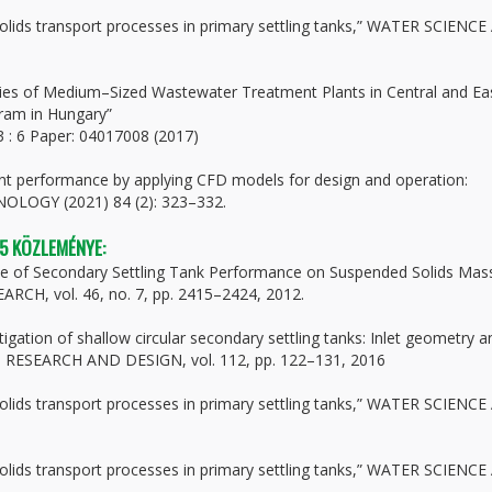
 solids transport processes in primary settling tanks,” WATER SCIENC
gies of Medium–Sized Wastewater Treatment Plants in Central and Ea
gram in Hungary”
6 Paper: 04017008 (2017)
ant performance by applying CFD models for design and operation:
OLOGY (2021) 84 (2): 323–332.
 5 KÖZLEMÉNYE:
uence of Secondary Settling Tank Performance on Suspended Solids Mas
ARCH, vol. 46, no. 7, pp. 2415–2424, 2012.
tigation of shallow circular secondary settling tanks: Inlet geometry a
 RESEARCH AND DESIGN, vol. 112, pp. 122–131, 2016
 solids transport processes in primary settling tanks,” WATER SCIENC
 solids transport processes in primary settling tanks,” WATER SCIENC