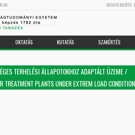
ME.HU
OKTATÓI BELÉPÉS
SÁGTUDOMÁNYI EGYETEM
k képzés 1782 óta
I TANSZÉK
OKTATÁS
KUTATÁS
SZAKÉRTÉS
SÉGES TERHELÉSI ÁLLAPOTOKHOZ ADAPTÁLT ÜZEME /
R TREATMENT PLANTS UNDER EXTREM LOAD CONDITIO