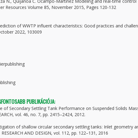
leza N., Quijanoa C. Ocampo-Martinez Modeling and real-time control 
ater Resources Volume 85, November 2015, Pages 120-132
ediction of WWTP influent characteristics: Good practices and challe
October 2022, 103009
ierpublishing
blishing
EGFONTOSABB PUBLIKÁCIÓJA:
uence of Secondary Settling Tank Performance on Suspended Solids Mas
ARCH, vol. 46, no. 7, pp. 2415–2424, 2012.
tigation of shallow circular secondary settling tanks: Inlet geometry a
 RESEARCH AND DESIGN, vol. 112, pp. 122–131, 2016