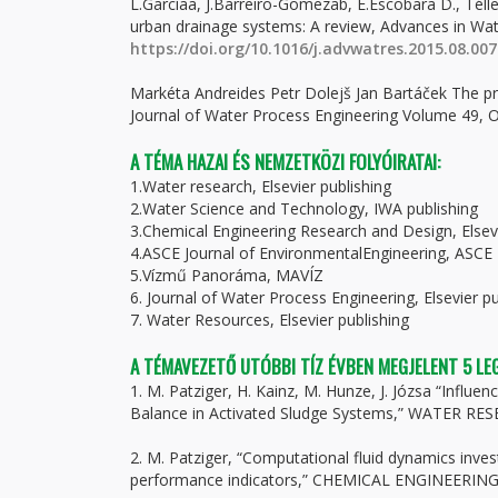
L.Garcíaa, J.Barreiro-Gomezab, E.Escobara D., Tél
urban drainage systems: A review, Advances in W
https://doi.org/10.1016/j.advwatres.2015.08.007
Markéta Andreides Petr Dolejš Jan Bartáček The pr
Journal of Water Process Engineering Volume 49, 
A TÉMA HAZAI ÉS NEMZETKÖZI FOLYÓIRATAI:
1.Water research, Elsevier publishing
2.Water Science and Technology, IWA publishing
3.Chemical Engineering Research and Design, Elsev
4.ASCE Journal of EnvironmentalEngineering, ASCE
5.Vízmű Panoráma, MAVÍZ
6. Journal of Water Process Engineering, Elsevier pu
7. Water Resources, Elsevier publishing
A TÉMAVEZETŐ UTÓBBI TÍZ ÉVBEN MEGJELENT 5 L
1. M. Patziger, H. Kainz, M. Hunze, J. Józsa “Infl
Balance in Activated Sludge Systems,” WATER RESE
2. M. Patziger, “Computational fluid dynamics inves
performance indicators,” CHEMICAL ENGINEERING