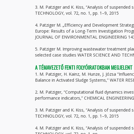
3. M. Patziger and K. Kiss, “Analysis of suspended
TECHNOLOGY, vol. 72, no. 1, pp. 1–9, 2015
4. Patziger M. „Efficiency and Development Strate
Europe: Results of a Long-Term Investigation Pro
JOURNAL OF ENVIRONMENTAL ENGINEERING 143 : 
5. Patziger M. Improving wastewater treatment pl
selected case studies WATER SCIENCE AND TECHN
A TÉMAVEZETŐ FENTI FOLYÓIRATOKBAN MEGJELENT
1. M. Patziger, H. Kainz, M. Hunze, J. Józsa “Infl
Balance in Activated Sludge Systems,” WATER RESE
2. M. Patziger, “Computational fluid dynamics inves
performance indicators,” CHEMICAL ENGINEERING
3. M. Patziger and K. Kiss, “Analysis of suspended
TECHNOLOGY, vol. 72, no. 1, pp. 1–9, 2015
4. M. Patziger and K. Kiss, “Analysis of suspended
TECHNOLOGY, vol. 72, no. 1, pp.