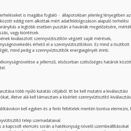
s terheléseket is magába foglaló - állapotokban jelenleg lényegében a
között eddig nem alkottak mért adatfeldolgozáson alapuló terhelési
rányítás a legtöbb esetben pusztán a haváriák megelőzésére, mérté
szás, vagy kiöntések.
nek kiválasztott szennyvíztisztítón végzett saját mérések,
yságnövekedés érhető el a szennyvíztisztítókon. Ez mind a tisztított
ét, mind pedig a szennyvíztisztítók energiaigényét érinti.
hatékonyságnövelése a jellemző, elsősorban szélsőséges határok közöt
tel.
sztása több nyúló kutatás céljából. Itt be kell mutatni a kiválasztási
at, illetve alá kell támasztani a kísérleti szennyvíztisztító kiválasztá
időtávokon kell egyben és a fenti feltételek mentén bontva elemezni, 
víztisztító telep üzemadataival.
és a kapcsolt elemzés során a hatékonyság növelő üzembeállításokat