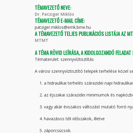
TÉMAVEZETŐ NEVE:
Dr. Patziger Miklós
TÉMAVEZETŐ E-MAIL CÍME:
patziger.miklos@emk.bme.hu
A TÉMAVEZETŐ TELJES PUBLIKÁCIÓS LISTÁJA AZ M
MTMT
A TÉMA RÖVID LEÍRÁSA, A KIDOLGOZANDÓ FELADAT
Tématerület: szennyvíztisztítás
A városi szennyvíztisztító telepek terhelése közel 
1. a hidraulikai terhelés szárazidei napi hidraulik
2. az éjszakai szárazidei minimumok és napközbe
3. vagy akár évszakos változást mutató forró nyá
4. havazásos téli időszakok, illetve
5. záporcsúcsok.