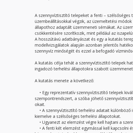
A szennyvíztisztító telepeket a fenti – szélsősége
üzembeállításokkal végzik, az üzemeltetési módok 
állapothoz adaptált üzemmeneti sémákat. Az üzemi
csökkentésére szorítkozik, mint például az iszapelú
A hosszútávú adatbányászat és egy a kutatás terepé
modellvizsgálatok alapján azonban jelentős hatékon
szennyvíz minőségét és ezzel a befogadó vízminőség
A kutatás célja tehát a szennyvíztisztító telepek 
ingadozó terhelési állapotokra szabott üzemmenet
A kutatás menete a következő:
• Egy reprezentatív szennyvíztisztító telepek kivála
szempontrendszert, a szóba jöhető szennyvíztisztítók
okait.
• A szennyvíztisztító terhelési adatait különböző 
kiemelve a szélsőséges terhelési állapotokat.
• Ugyanezt az elemzést végre kell hajtani a szenny
• A fenti két elemzést egymással kell kapcsolni 