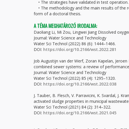
• The strategies have validated in test operation.
• The methodology and the main results of the rese
form of a doctoral thesis.
A TÉMA MEGHATÁROZÓ IRODALMA:
Daoliang Li, Mi Zou, Lingwei Jiang Dissolved oxygen
Journal: Water Science and Technology
Water Sci Technol (2022) 86 (6): 1444–1466.
DOI:
https://doi.org/10.2166/wst.2022.281
Job Augustijn van der Werf, Zoran Kapelan, Jeroen
combined sewer systems: a review of performance 
Journal: Water Science and Technology
Water Sci Technol (2022) 85 (4): 1295–1320.
DOI:
https://doi.org/10.2166/wst.2022.038
J. Tauber, B. Flesch, V. Parravicini, K. Svardal, J.
activated sludge properties in municipal wastewat
Water Sci Technol (2021) 84 (2): 314–322.
DOI:
https://doi.org/10.2166/wst.2021.045