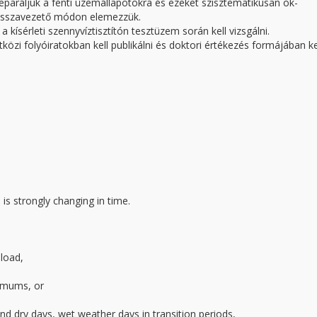
eparáljuk a fenti üzemállapotokra és ezeket szisztematikusan ok-
visszavezető módon elemezzük.
ísérleti szennyvíztisztítón tesztüzem során kell vizsgálni.
i folyóiratokban kell publikálni és doktori értékezés formájában ke
is strongly changing in time.
 load,
imums, or
nd dry days, wet weather days in transition periods,