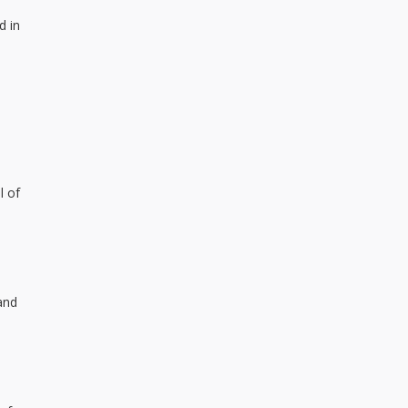
d in
l of
and