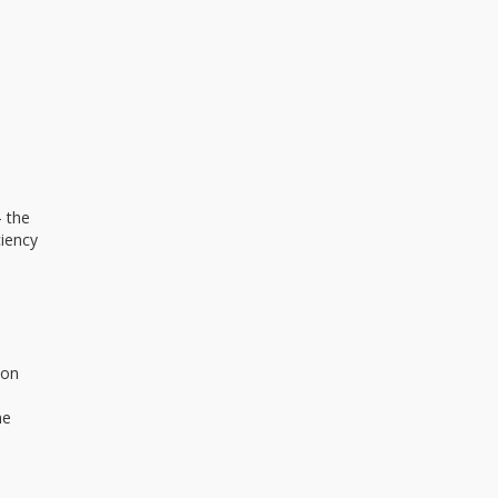
– the
ciency
ion
he