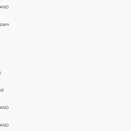
E AND
stern
s
nd
E AND
E AND