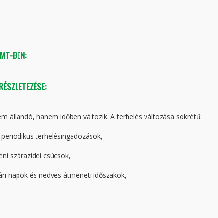
TMT-BEN:
 RÉSZLETEZÉSE:
sem állandó, hanem időben változik. A terhelés változása sokrétű:
ai periodikus terhelésingadozások,
ni szárazidei csúcsok,
ri napok és nedves átmeneti időszakok,