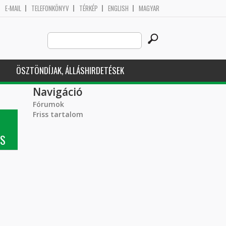
E-MAIL
TELEFONKÖNYV
TÉRKÉP
ENGLISH
MAGYAR
Search
Keresés űrlap
this
site
ÖSZTÖNDÍJAK, ÁLLÁSHIRDETÉSEK
Navigáció
Fórumok
Friss tartalom
NS