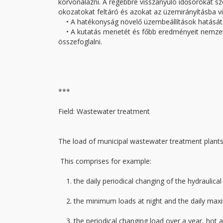
körvonalazni. A régebbre visszanyúló idősorokat sz
okozatokat feltáró és azokat az üzemirányításba 
• A hatékonyság növelő üzembeállítások hatását a k
• A kutatás menetét és főbb eredményeit nemzetköz
összefoglalni.
***
Field: Wastewater treatment
The load of municipal wastewater treatment plants 
This comprises for example:
1. the daily periodical changing of the hydraulical
2. the minimum loads at night and the daily max
3. the periodical changing load over a year, hot a