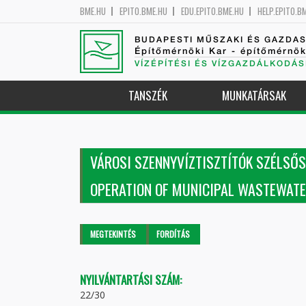
BME.HU
EPITO.BME.HU
EDU.EPITO.BME.HU
HELP.EPITO.B
BUDAPESTI MŰSZAKI ÉS GAZDA
Építőmérnöki Kar - építőmérnö
VÍZÉPÍTÉSI ÉS VÍZGAZDÁLKODÁS
TANSZÉK
MUNKATÁRSAK
VÁROSI SZENNYVÍZTISZTÍTÓK SZÉLSŐ
OPERATION OF MUNICIPAL WASTEWATE
Elsődleges fülek
MEGTEKINTÉS
(AKTÍV
FORDÍTÁS
FÜL)
NYILVÁNTARTÁSI SZÁM:
22/30