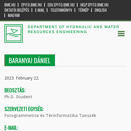
BME.HU
EPITO.BME.HU
EDU.EPITO.BME.HU
HELP.EPITO.BME.HU
OKTATÓI BELÉPÉS
E-MAIL
TELEFONKÖNYV
TÉRKÉP
ENGLISH
MAGYAR
DEPARTMENT OF HYDRAULIC AND WATER
RESOURCES ENGINEERING
BARANYAI DÁNIEL
2023. February 22.
BEOSZTÁS:
Ph.D. Student
SZERVEZETI EGYSÉG:
Fotogrammetria és Térinformatika Tanszék
E-MAIL: