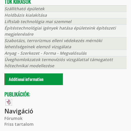
TDK KIÍRÁSOK
Szállítható épületek
Holdbázis kialakítása
Liftslab technológia mai szemmel
Építéstechnológiai igények hatása épületeink építészeti
megjelenésére
Szabotázs, terrorizmus elleni védekezés mérnöki
lehetőségeinek elemző vizsgálata
Anyag - Szerkezet - Forma - Megvalósulás
Üveghomlokzatok termovíziós vizsgálattal támogatott
hőtechnikai modellezése
Additional information
PUBLIKÁCIÓK:
Navigáció
Fórumok
Friss tartalom