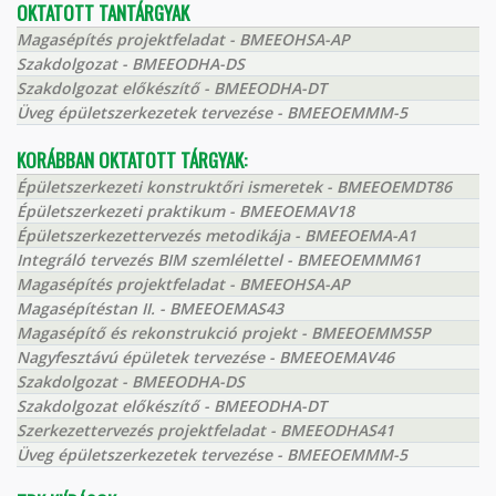
OKTATOTT TANTÁRGYAK
Magasépítés projektfeladat - BMEEOHSA-AP
Szakdolgozat - BMEEODHA-DS
Szakdolgozat előkészítő - BMEEODHA-DT
Üveg épületszerkezetek tervezése - BMEEOEMMM-5
KORÁBBAN OKTATOTT TÁRGYAK:
Épületszerkezeti konstruktőri ismeretek - BMEEOEMDT86
Épületszerkezeti praktikum - BMEEOEMAV18
Épületszerkezettervezés metodikája - BMEEOEMA-A1
Integráló tervezés BIM szemlélettel - BMEEOEMMM61
Magasépítés projektfeladat - BMEEOHSA-AP
Magasépítéstan II. - BMEEOEMAS43
Magasépítő és rekonstrukció projekt - BMEEOEMMS5P
Nagyfesztávú épületek tervezése - BMEEOEMAV46
Szakdolgozat - BMEEODHA-DS
Szakdolgozat előkészítő - BMEEODHA-DT
Szerkezettervezés projektfeladat - BMEEODHAS41
Üveg épületszerkezetek tervezése - BMEEOEMMM-5