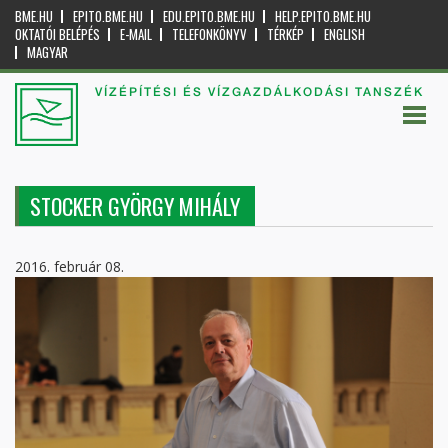
BME.HU
EPITO.BME.HU
EDU.EPITO.BME.HU
HELP.EPITO.BME.HU
OKTATÓI BELÉPÉS
E-MAIL
TELEFONKÖNYV
TÉRKÉP
ENGLISH
MAGYAR
VÍZÉPÍTÉSI ÉS VÍZGAZDÁLKODÁSI TANSZÉK
STOCKER GYÖRGY MIHÁLY
2016. február 08.