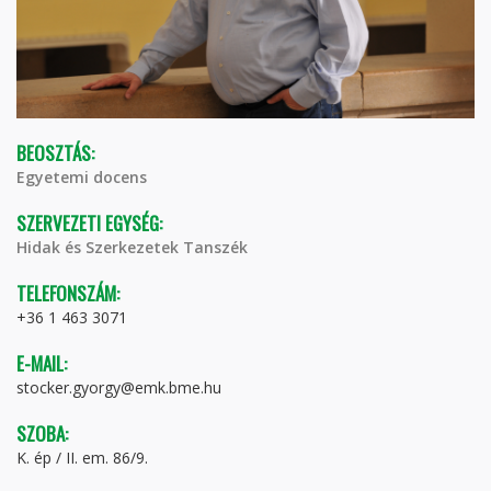
BEOSZTÁS:
Egyetemi docens
SZERVEZETI EGYSÉG:
Hidak és Szerkezetek Tanszék
TELEFONSZÁM:
+36 1 463 3071
E-MAIL:
stocker.gyorgy@emk.bme.hu
SZOBA:
K. ép / II. em. 86/9.