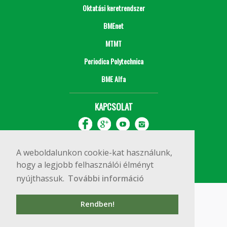
Oktatási keretrendszer
BMEnet
MTMT
Periodica Polytechnica
BME Alfa
KAPCSOLAT
A weboldalunkon cookie-kat használunk,
hogy a legjobb felhasználói élményt
nyújthassuk.
További információ
Impresszum
Copyright © 2020 BME Építőmérnöki Kar
Rendben!
1111 Budapest, Műegyetem rkp. 3.
+36 1 463 3531