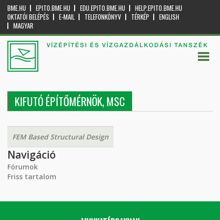
BME.HU
EPITO.BME.HU
EDU.EPITO.BME.HU
HELP.EPITO.BME.HU
OKTATÓI BELÉPÉS
E-MAIL
TELEFONKÖNYV
TÉRKÉP
ENGLISH
MAGYAR
VÍZÉPÍTÉSI ÉS VÍZGAZDÁLKODÁSI TANSZÉK
KIFUTÓ ÉPÍTŐMÉRNÖK, MSC
FEM Based Structural Design
Navigáció
Fórumok
Friss tartalom