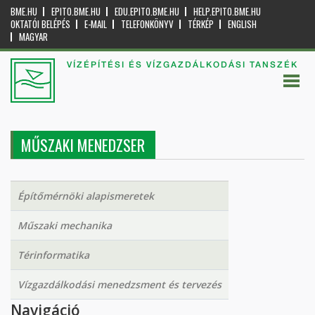
BME.HU
EPITO.BME.HU
EDU.EPITO.BME.HU
HELP.EPITO.BME.HU
OKTATÓI BELÉPÉS
E-MAIL
TELEFONKÖNYV
TÉRKÉP
ENGLISH
MAGYAR
VÍZÉPÍTÉSI ÉS VÍZGAZDÁLKODÁSI TANSZÉK
MŰSZAKI MENEDZSER
Építőmérnöki alapismeretek
Műszaki mechanika
Térinformatika
Vízgazdálkodási menedzsment és tervezés
Navigáció