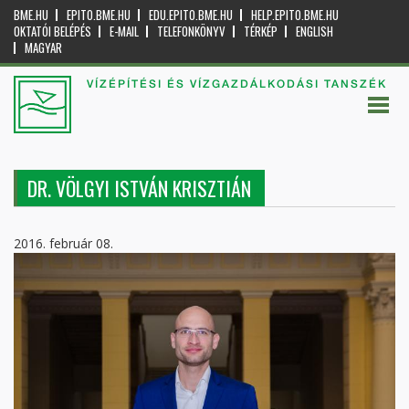
BME.HU
EPITO.BME.HU
EDU.EPITO.BME.HU
HELP.EPITO.BME.HU
OKTATÓI BELÉPÉS
E-MAIL
TELEFONKÖNYV
TÉRKÉP
ENGLISH
MAGYAR
VÍZÉPÍTÉSI ÉS VÍZGAZDÁLKODÁSI TANSZÉK
DR. VÖLGYI ISTVÁN KRISZTIÁN
2016. február 08.