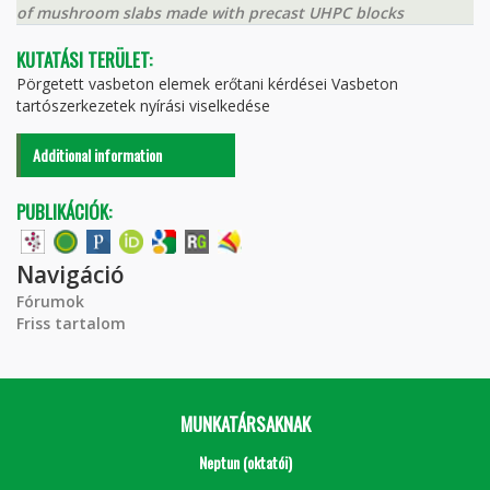
of mushroom slabs made with precast UHPC blocks
KUTATÁSI TERÜLET:
Pörgetett vasbeton elemek erőtani kérdései Vasbeton
tartószerkezetek nyírási viselkedése
Additional information
PUBLIKÁCIÓK:
Navigáció
Fórumok
Friss tartalom
MUNKATÁRSAKNAK
Neptun (oktatói)