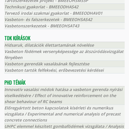
Tartószerkezetek projekt - BMEEOHSMS5P
Technikusi gyakorlat - BMEEODHAS42
Tervező irodai szakmai gyakorlat - BMEEODHAV01
Vasbeton- és falszerkezetek - BMEEOHSAS42
Vasbetonszerkezetek - BMEEOHSAT43
TDK KIÍRÁSOK
Hídsaruk, dilatációk élettartamának növelése
Vasbeton födémek versenyképessége az átszúródásvizsgálat
fényében
Vasbeton gerendák vasalásának fejlesztése
Vasbeton tartók felfekvési, erőbevezetési kérdései
PHD TÉMÁK
Innovatív vasalási módok hatása a vasbeton gerenda nyírási
viselkedésére / Effect of innovative reinforcement on the
shear behaviour of RC beams
Előregyártott beton kapcsolatok kísérleti és numerikus
vizsgálata / Experimental and numerical analysis of precast
concrete connections
UHPC elemmel készített gombafödémek vizsgálata / Analysis