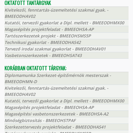
OKTATOTT TANTÁRGYAK
Kivitelezői, fenntartás-üzemeltetési szakmai gyak. -
BMEEODHAV02
Kutatói, tervezői gyakorlat a Dipl. mellett - BMEEODHMX00
Magasépítés projektfeladat - BMEEOHSA-AP
Tartószerkezetek projekt - BMEEOHSMS5P
Technikusi gyakorlat - BMEEODHAS42
Tervező irodai szakmai gyakorlat - BMEEODHAV01
Vasbetonszerkezetek - BMEEOHSAT43
KORÁBBAN OKTATOTT TÁRGYAK:
Diplomamunka Szerkezet-építőmérnök mesterszak -
BMEEODHMN-D
Kivitelezői, fenntartás-üzemeltetési szakmai gyak. -
BMEEODHAV02
Kutatói, tervezői gyakorlat a Dipl. mellett - BMEEODHMX00
Magasépítés projektfeladat - BMEEOHSA-AP
Magasépítési vasbetonszerkezetek - BMEEOHSA-A2
Minőségbiztosítás - BMEEOHSTPAF
Szerkezettervezés projektfeladat - BMEEODHAS41