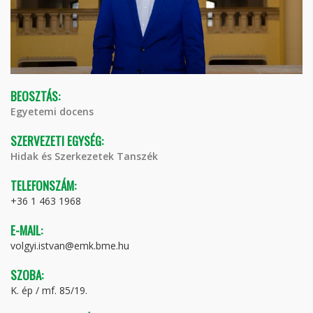
BEOSZTÁS:
Egyetemi docens
SZERVEZETI EGYSÉG:
Hidak és Szerkezetek Tanszék
TELEFONSZÁM:
+36 1 463 1968
E-MAIL:
volgyi.istvan@emk.bme.hu
SZOBA:
K. ép / mf. 85/19.