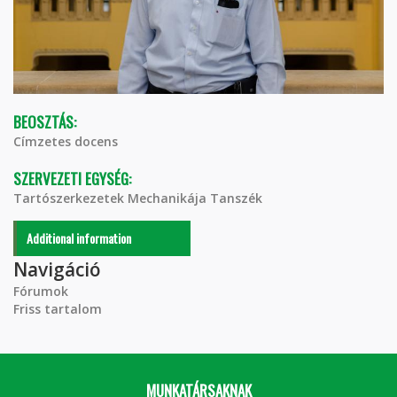
BEOSZTÁS:
Címzetes docens
SZERVEZETI EGYSÉG:
Tartószerkezetek Mechanikája Tanszék
Additional information
Navigáció
Fórumok
Friss tartalom
MUNKATÁRSAKNAK