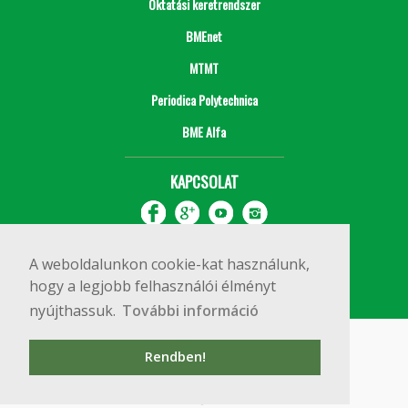
Oktatási keretrendszer
BMEnet
MTMT
Periodica Polytechnica
BME Alfa
KAPCSOLAT
A weboldalunkon cookie-kat használunk,
hogy a legjobb felhasználói élményt
nyújthassuk.
További információ
Impresszum
Copyright © 2020 BME Építőmérnöki Kar
Rendben!
1111 Budapest, Műegyetem rkp. 3.
+36 1 463 3531
webmester@emk.bme.hu