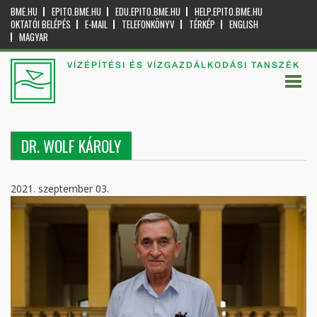
BME.HU
EPITO.BME.HU
EDU.EPITO.BME.HU
HELP.EPITO.BME.HU
OKTATÓI BELÉPÉS
E-MAIL
TELEFONKÖNYV
TÉRKÉP
ENGLISH
MAGYAR
VÍZÉPÍTÉSI ÉS VÍZGAZDÁLKODÁSI TANSZÉK
DR. WOLF KÁROLY
2021. szeptember 03.