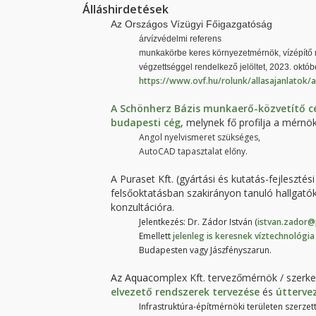
Álláshirdetések
Az Országos Vízügyi Főigazgatóság
árvízvédelmi referens
munkakörbe keres környezetmérnök, vízépítő m
végzettséggel rendelkező jelöltet, 2023. októbe
https://www.ovf.hu/rolunk/allasajanlatok/a
A Schönherz Bázis munkaerő-közvetítő cé
budapesti cég
, melynek fő profilja a mérnö
Angol nyelvismeret szükséges,
AutoCAD tapasztalat előny.
A Puraset Kft. (gyártási és kutatás-fejlesztés
felsőoktatásban szakirányon tanuló hallgat
konzultációra.
Jelentkezés: Dr. Zádor István (
istvan.zador@
Emellett
jelenleg is keresnek víztechnológia
Budapesten vagy Jászfényszarun.
Az Aquaco
mplex Kft. tervezőmérnök / szerke
elvezető rendszerek tervezése
és
útterve
Infrastruktúra-építmérnöki területen szerzet