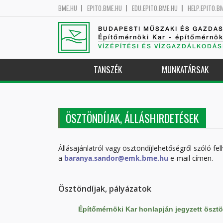
BME.HU
EPITO.BME.HU
EDU.EPITO.BME.HU
HELP.EPITO.B
BUDAPESTI MŰSZAKI ÉS GAZDA
Építőmérnöki Kar - építőmérnö
VÍZÉPÍTÉSI ÉS VÍZGAZDÁLKODÁS
TANSZÉK
MUNKATÁRSAK
ÖSZTÖNDÍJAK, ÁLLÁSHIRDETÉSEK
Állásajánlatról vagy ösztöndíjlehetőségről szóló fe
a
baranya.sandor@emk.bme.hu
e-mail címen.
Ösztöndíjak, pályázatok
Építőmérnöki Kar honlapján jegyzett ösztö