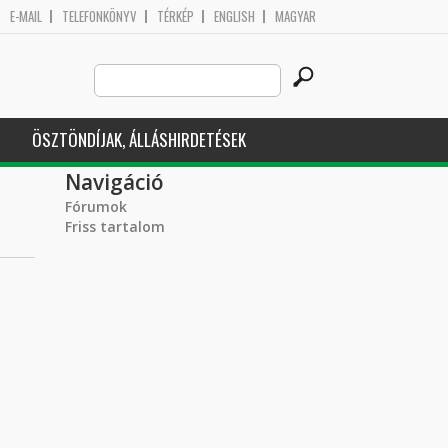
E-MAIL
TELEFONKÖNYV
TÉRKÉP
ENGLISH
MAGYAR
Search
Keresés űrlap
this
site
ÖSZTÖNDÍJAK, ÁLLÁSHIRDETÉSEK
Navigáció
Fórumok
Friss tartalom