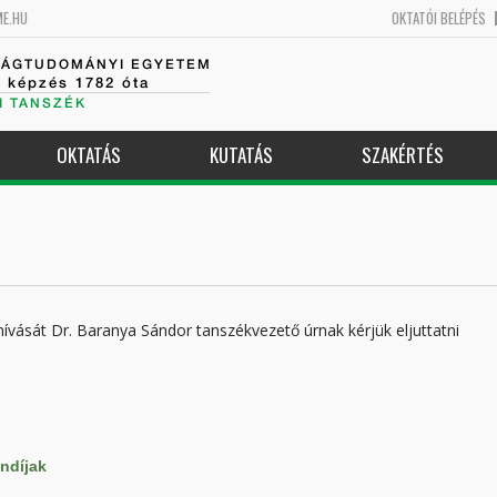
ME.HU
OKTATÓI BELÉPÉS
SÁGTUDOMÁNYI EGYETEM
k képzés 1782 óta
I TANSZÉK
OKTATÁS
KUTATÁS
SZAKÉRTÉS
lhívását Dr. Baranya Sándor tanszékvezető úrnak kérjük eljuttatni
ndíjak