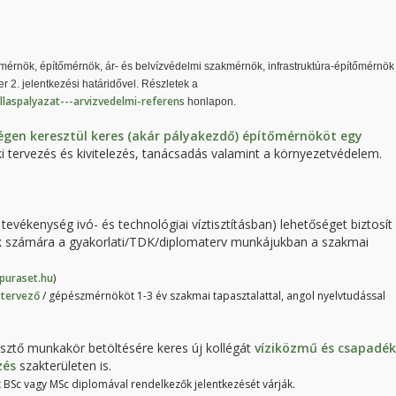
érnök, építőmérnök, ár- és belvízvédelmi szakmérnök, infrastruktúra-építőmérnök
r 2. jelentkezési határidővel. Részletek a
llaspalyazat---arvizvedelmi-referens
honlapon.
gen keresztül keres (akár pályakezdő) építőmérnököt egy
ki tervezés és kivitelezés, tanácsadás valamint a környezetvédelem.
i tevékenység ivó- és technológiai víztisztításban) lehetőséget biztosít
ók számára a gyakorlati/TDK/diplomaterv munkájukban a szakmai
puraset.hu
)
 tervező
/ gépészmérnököt 1-3 év szakmai tapasztalattal, angol nyelvtudással
sztő munkakör betöltésére keres új kollégát
víziközmű és csapadék
zés
szakterületen is.
t BSc vagy MSc diplomával rendelkezők jelentkezését várják.