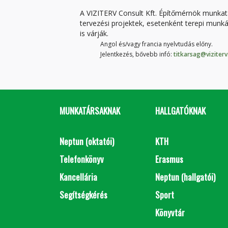
A VIZITERV Consult Kft. Építőmérnök munkatár
tervezési projektek, esetenként terepi munká
is várják.
Angol és/vagy f
rancia nyelvtudás előny.
Jelentkezés, bővebb infó:
titkarsag@viziterv
MUNKATÁRSAKNAK
HALLGATÓKNAK
Neptun (oktatói)
KTH
Telefonkönyv
Erasmus
Kancellária
Neptun (hallgatói)
Segítségkérés
Sport
Könyvtár