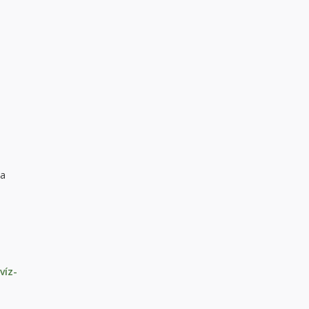
 a
víz-