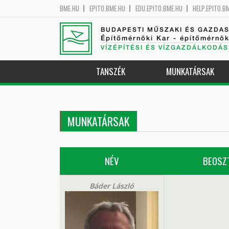
BME.HU
EPITO.BME.HU
EDU.EPITO.BME.HU
HELP.EPITO.B
BUDAPESTI MŰSZAKI ÉS GAZDA
Építőmérnöki Kar - építőmérnö
VÍZÉPÍTÉSI ÉS VÍZGAZDÁLKODÁS
TANSZÉK
MUNKATÁRSAK
MUNKATÁRSAK
NÉV
BEOSZ
Báder László