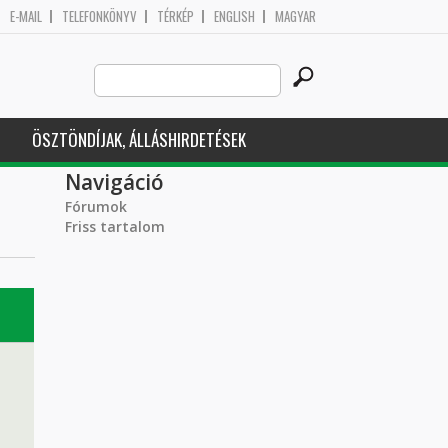
E-MAIL
TELEFONKÖNYV
TÉRKÉP
ENGLISH
MAGYAR
Search
Keresés űrlap
this
site
ÖSZTÖNDÍJAK, ÁLLÁSHIRDETÉSEK
Navigáció
Fórumok
Friss tartalom