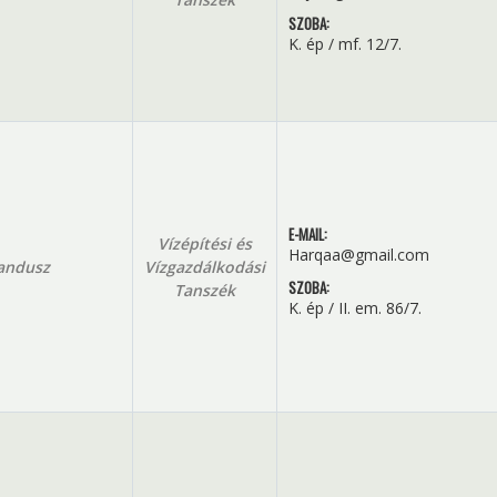
SZOBA:
K. ép / mf. 12/7.
E-MAIL:
Vízépítési és
Harqaa@gmail.com
andusz
Vízgazdálkodási
SZOBA:
Tanszék
K. ép / II. em. 86/7.