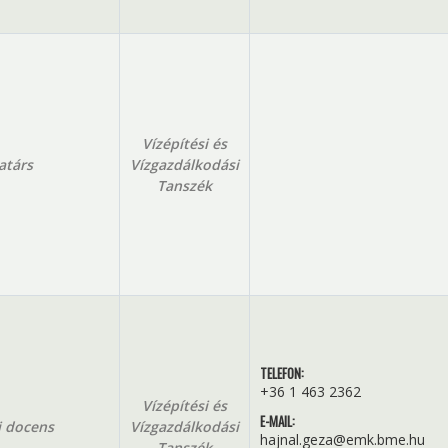
Vízépítési és
atárs
Vízgazdálkodási
Tanszék
TELEFON:
+36 1 463 2362
Vízépítési és
E-MAIL:
 docens
Vízgazdálkodási
hajnal.geza@emk.bme.hu
Tanszék