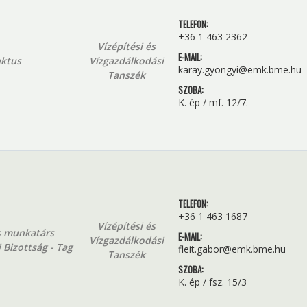
TELEFON:
+36 1 463 2362
Vízépítési és
E-MAIL:
ktus
Vízgazdálkodási
karay.gyongyi@emk.bme.hu
Tanszék
SZOBA:
K. ép / mf. 12/7.
TELEFON:
+36 1 463 1687
Vízépítési és
 munkatárs
E-MAIL:
Vízgazdálkodási
 Bizottság - Tag
fleit.gabor@emk.bme.hu
Tanszék
SZOBA:
K. ép / fsz. 15/3