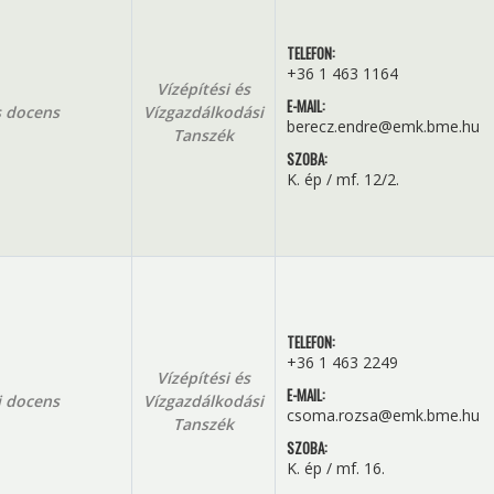
TELEFON:
+36 1 463 1164
Vízépítési és
E-MAIL:
 docens
Vízgazdálkodási
berecz.endre@emk.bme.hu
Tanszék
SZOBA:
K. ép / mf. 12/2.
TELEFON:
+36 1 463 2249
Vízépítési és
E-MAIL:
 docens
Vízgazdálkodási
csoma.rozsa@emk.bme.hu
Tanszék
SZOBA:
K. ép / mf. 16.