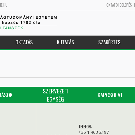
ME.HU
OKTATÓI BELÉPÉS
SÁGTUDOMÁNYI EGYETEM
k képzés 1782 óta
I TANSZÉK
OKTATÁS
KUTATÁS
SZAKÉRTÉS
SZERVEZETI
TÁSOK
KAPCSOLAT
EGYSÉG
TELEFON:
+36 1 463 2197