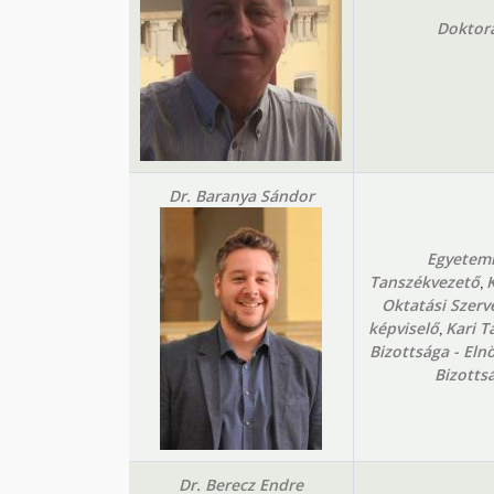
Doktor
Dr. Baranya Sándor
Egyetemi
,
Tanszékvezető
K
Oktatási Szerv
,
képviselő
Kari T
Bizottsága - Eln
Bizottsá
Dr. Berecz Endre