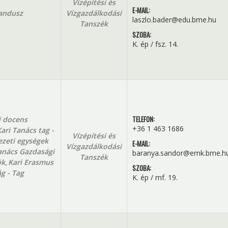
Vízépítési és
E-MAIL:
andusz
Vízgazdálkodási
laszlo.bader@edu.bme.hu
Tanszék
SZOBA:
K. ép / fsz. 14.
TELEFON:
 docens
+36 1 463 1686
ari Tanács tag -
Vízépítési és
ezeti egységek
E-MAIL:
Vízgazdálkodási
anács Gazdasági
baranya.sandor@emk.bme.h
Tanszék
,
ök
Kari Erasmus
SZOBA:
g - Tag
K. ép / mf. 19.