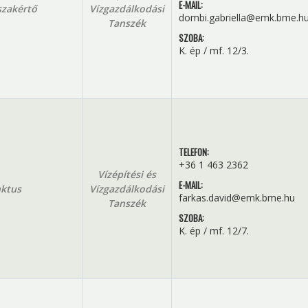
E-MAIL:
szakértő
Vízgazdálkodási
dombi.gabriella@emk.bme.h
Tanszék
SZOBA:
K. ép / mf. 12/3.
TELEFON:
+36 1 463 2362
Vízépítési és
E-MAIL:
ktus
Vízgazdálkodási
farkas.david@emk.bme.hu
Tanszék
SZOBA:
K. ép / mf. 12/7.