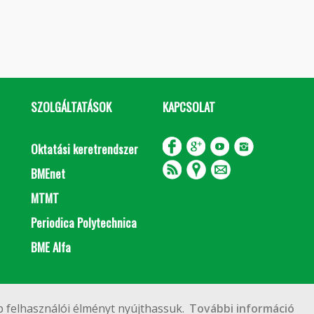
SZOLGÁLTATÁSOK
KAPCSOLAT
Oktatási keretrendszer
BMEnet
MTMT
Periodica Polytechnica
BME Alfa
Impresszum
Copyright © 2020 BME Építőmérnöki Kar
 felhasználói élményt nyújthassuk.
További információ