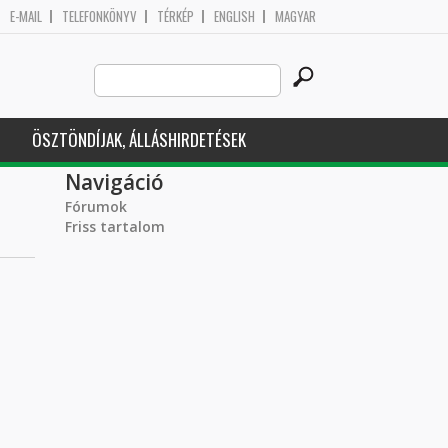
E-MAIL
TELEFONKÖNYV
TÉRKÉP
ENGLISH
MAGYAR
Search
Keresés űrlap
this
site
ÖSZTÖNDÍJAK, ÁLLÁSHIRDETÉSEK
Navigáció
Fórumok
Friss tartalom