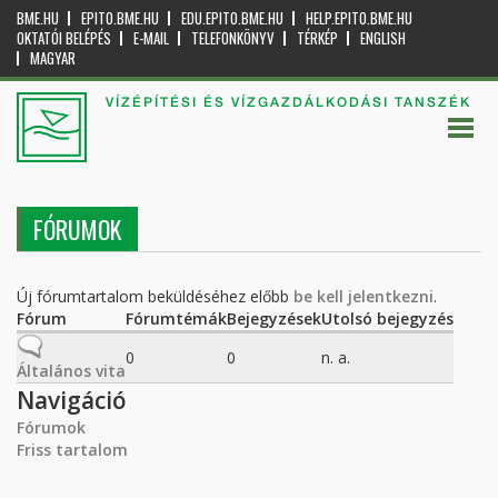
BME.HU
EPITO.BME.HU
EDU.EPITO.BME.HU
HELP.EPITO.BME.HU
OKTATÓI BELÉPÉS
E-MAIL
TELEFONKÖNYV
TÉRKÉP
ENGLISH
MAGYAR
VÍZÉPÍTÉSI ÉS VÍZGAZDÁLKODÁSI TANSZÉK
FÓRUMOK
Új fórumtartalom beküldéséhez előbb
be kell jelentkezni
.
Fórum
Fórumtémák
Bejegyzések
Utolsó bejegyzés
Nincs új bejegyzés
0
0
n. a.
Általános vita
Navigáció
Fórumok
Friss tartalom