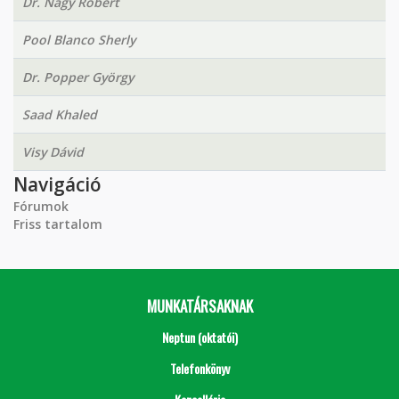
Dr. Nagy Róbert
Pool Blanco Sherly
Dr. Popper György
Saad Khaled
Visy Dávid
Navigáció
Fórumok
Friss tartalom
MUNKATÁRSAKNAK
Neptun (oktatói)
Telefonkönyv