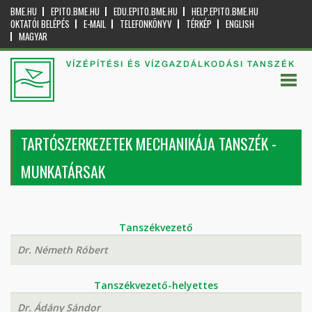
BME.HU
EPITO.BME.HU
EDU.EPITO.BME.HU
HELP.EPITO.BME.HU
OKTATÓI BELÉPÉS
E-MAIL
TELEFONKÖNYV
TÉRKÉP
ENGLISH
MAGYAR
VÍZÉPÍTÉSI ÉS VÍZGAZDÁLKODÁSI TANSZÉK
TARTÓSZERKEZETEK MECHANIKÁJA TANSZÉK -
MUNKATÁRSAK
Tanszékvezető
Dr. Németh Róbert
Tanszékvezető-helyettes
Dr. Ádány Sándor