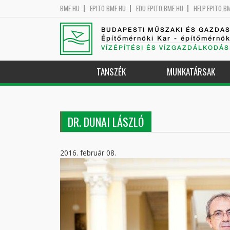
BME.HU
EPITO.BME.HU
EDU.EPITO.BME.HU
HELP.EPITO.B
BUDAPESTI MŰSZAKI ÉS GAZDA
Építőmérnöki Kar - építőmérnö
VÍZÉPÍTÉSI ÉS VÍZGAZDÁLKODÁS
TANSZÉK
MUNKATÁRSAK
DR. DUNAI LÁSZLÓ
2016. február 08.