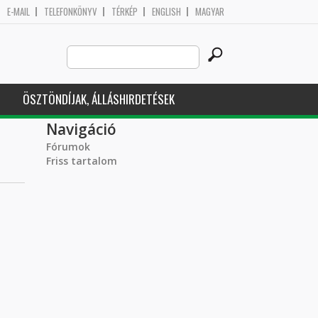
E-MAIL
TELEFONKÖNYV
TÉRKÉP
ENGLISH
MAGYAR
Search
Keresés űrlap
this
site
ÖSZTÖNDÍJAK, ÁLLÁSHIRDETÉSEK
Navigáció
Fórumok
Friss tartalom