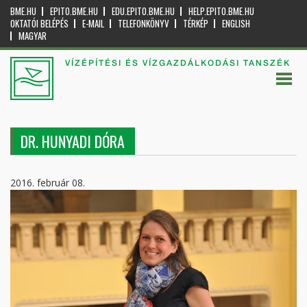
BME.HU
EPITO.BME.HU
EDU.EPITO.BME.HU
HELP.EPITO.BME.HU
OKTATÓI BELÉPÉS
E-MAIL
TELEFONKÖNYV
TÉRKÉP
ENGLISH
MAGYAR
VÍZÉPÍTÉSI ÉS VÍZGAZDÁLKODÁSI TANSZÉK
DR. HUNYADI DÓRA
2016. február 08.