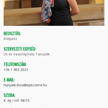
BEOSZTÁS:
Kilépett
SZERVEZETI EGYSÉG:
Út és Vasútépítési Tanszék
TELEFONSZÁM:
+36 1 463 2923
E-MAIL:
hunyadi.dora@epito.bme.hu
SZOBA:
K. ép / mf. 98/15.