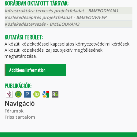
KORÁBBAN OKTATOTT TÁRGYAK:
Infrastruktúra tervezés projektfeladat - BMEEODHAI41
Közlekedésépítés projektfeladat - BMEEOUVA-EP
Közlekedéstervezés - BMEEOUVAI43
KUTATÁSI TERÜLET:
A közúti közlekedéssel kapcsolatos környezetvédelmi kérdések.
A közúti közlekedési zaj szubjektív megítélésének
meghatározása.
Additional information
PUBLIKÁCIÓK:
Navigáció
Fórumok
Friss tartalom