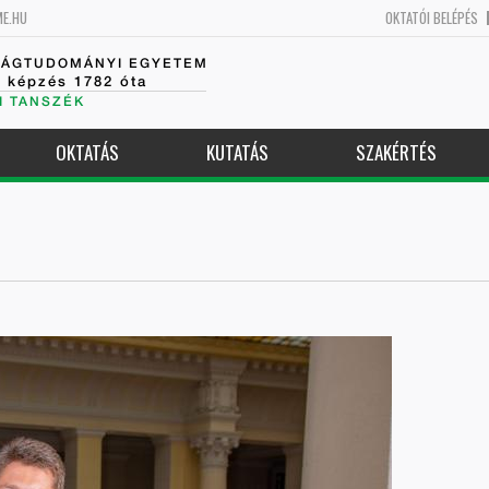
ME.HU
OKTATÓI BELÉPÉS
SÁGTUDOMÁNYI EGYETEM
k képzés 1782 óta
I TANSZÉK
OKTATÁS
KUTATÁS
SZAKÉRTÉS