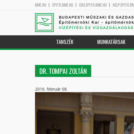
BME.HU
EPITO.BME.HU
EDU.EPITO.BME.HU
HELP.EPITO.B
BUDAPESTI MŰSZAKI ÉS GAZDA
Építőmérnöki Kar - építőmérnö
VÍZÉPÍTÉSI ÉS VÍZGAZDÁLKODÁS
TANSZÉK
MUNKATÁRSAK
DR. TOMPAI ZOLTÁN
2016. február 08.