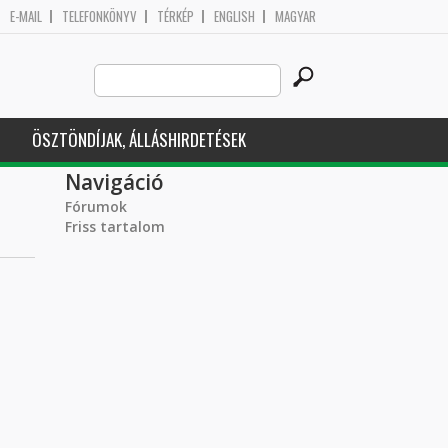
E-MAIL
TELEFONKÖNYV
TÉRKÉP
ENGLISH
MAGYAR
Search
Keresés űrlap
this
site
ÖSZTÖNDÍJAK, ÁLLÁSHIRDETÉSEK
Navigáció
Fórumok
Friss tartalom