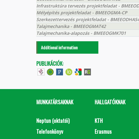
Infrastruktúra tervezés projektfeladat - BMEEO
Mélyépítés projektfeladat - BMEEOGMA-CP
Szerkezettervezés projektfeladat - BMEEODHAS
Talajmechanika - BMEEOGMAT42
Talajmechanika-alapozás - BMEEOGMK701
Additional information
PUBLIKÁCIÓK:
MUNKATÁRSAKNAK
HALLGATÓKNAK
Neptun (oktatói)
KTH
Telefonkönyv
Erasmus