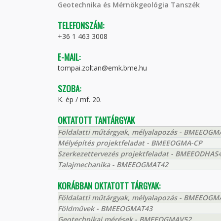
Geotechnika és Mérnökgeológia Tanszék
TELEFONSZÁM:
+36 1 463 3008
E-MAIL:
tompai.zoltan@emk.bme.hu
SZOBA:
K. ép / mf. 20.
OKTATOTT TANTÁRGYAK
Földalatti műtárgyak, mélyalapozás - BMEEOGM
Mélyépítés projektfeladat - BMEEOGMA-CP
Szerkezettervezés projektfeladat - BMEEODHAS
Talajmechanika - BMEEOGMAT42
KORÁBBAN OKTATOTT TÁRGYAK:
Földalatti műtárgyak, mélyalapozás - BMEEOGM
Földművek - BMEEOGMAT43
Geotechnikai mérések - BMEEOGMAV52