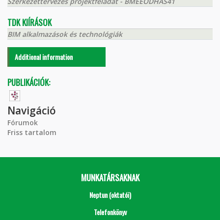
Szerkezettervezés projektfeladat - BMEEODHAS41
TDK KIÍRÁSOK
BIM alkalmazások és technológiák
Additional information
PUBLIKÁCIÓK:
Navigáció
Fórumok
Friss tartalom
MUNKATÁRSAKNAK
Neptun (oktatói)
Telefonkönyv