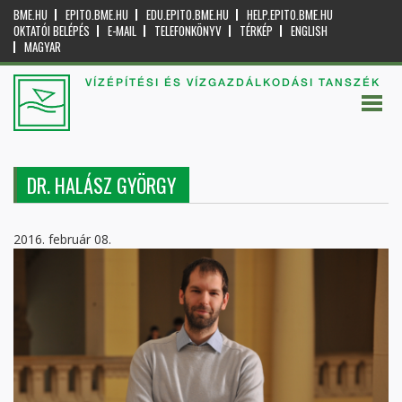
BME.HU
EPITO.BME.HU
EDU.EPITO.BME.HU
HELP.EPITO.BME.HU
OKTATÓI BELÉPÉS
E-MAIL
TELEFONKÖNYV
TÉRKÉP
ENGLISH
MAGYAR
VÍZÉPÍTÉSI ÉS VÍZGAZDÁLKODÁSI TANSZÉK
DR. HALÁSZ GYÖRGY
2016. február 08.