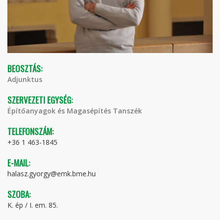
BEOSZTÁS:
Adjunktus
SZERVEZETI EGYSÉG:
Építőanyagok és Magasépítés Tanszék
TELEFONSZÁM:
+36 1 463-1845
E-MAIL:
halasz.gyorgy@emk.bme.hu
SZOBA:
K. ép / I. em. 85.