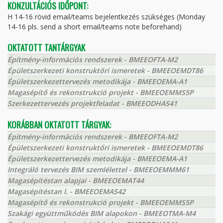
KONZULTÁCIÓS IDŐPONT:
H 14-16 rövid email/teams bejelentkezés szükséges (Monday
14-16 pls. send a short email/teams note beforehand)
OKTATOTT TANTÁRGYAK
Építmény-információs rendszerek - BMEEOFTA-M2
Épületszerkezeti konstruktőri ismeretek - BMEEOEMDT86
Épületszerkezettervezés metodikája - BMEEOEMA-A1
Magasépítő és rekonstrukció projekt - BMEEOEMMS5P
Szerkezettervezés projektfeladat - BMEEODHAS41
KORÁBBAN OKTATOTT TÁRGYAK:
Építmény-információs rendszerek - BMEEOFTA-M2
Épületszerkezeti konstruktőri ismeretek - BMEEOEMDT86
Épületszerkezettervezés metodikája - BMEEOEMA-A1
Integráló tervezés BIM szemlélettel - BMEEOEMMM61
Magasépítéstan alapjai - BMEEOEMAT44
Magasépítéstan I. - BMEEOEMAS42
Magasépítő és rekonstrukció projekt - BMEEOEMMS5P
Szakági együttműködés BIM alapokon - BMEEOTMA-M4