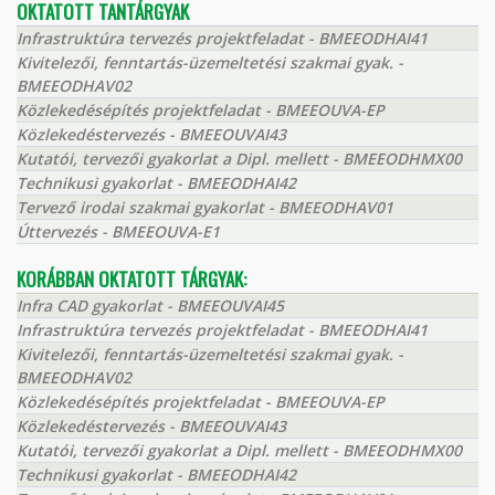
OKTATOTT TANTÁRGYAK
Infrastruktúra tervezés projektfeladat - BMEEODHAI41
Kivitelezői, fenntartás-üzemeltetési szakmai gyak. -
BMEEODHAV02
Közlekedésépítés projektfeladat - BMEEOUVA-EP
Közlekedéstervezés - BMEEOUVAI43
Kutatói, tervezői gyakorlat a Dipl. mellett - BMEEODHMX00
Technikusi gyakorlat - BMEEODHAI42
Tervező irodai szakmai gyakorlat - BMEEODHAV01
Úttervezés - BMEEOUVA-E1
KORÁBBAN OKTATOTT TÁRGYAK:
Infra CAD gyakorlat - BMEEOUVAI45
Infrastruktúra tervezés projektfeladat - BMEEODHAI41
Kivitelezői, fenntartás-üzemeltetési szakmai gyak. -
BMEEODHAV02
Közlekedésépítés projektfeladat - BMEEOUVA-EP
Közlekedéstervezés - BMEEOUVAI43
Kutatói, tervezői gyakorlat a Dipl. mellett - BMEEODHMX00
Technikusi gyakorlat - BMEEODHAI42