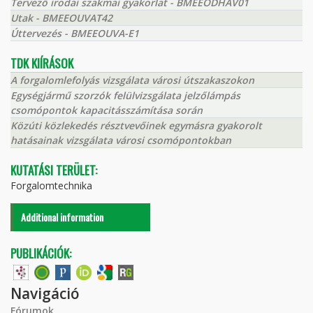
Tervező irodai szakmai gyakorlat - BMEEODHAV01
Utak - BMEEOUVAT42
Úttervezés - BMEEOUVA-E1
TDK KIÍRÁSOK
A forgalomlefolyás vizsgálata városi útszakaszokon
Egységjármű szorzók felülvizsgálata jelzőlámpás
csomópontok kapacitásszámítása során
Közúti közlekedés résztvevőinek egymásra gyakorolt
hatásainak vizsgálata városi csomópontokban
KUTATÁSI TERÜLET:
Forgalomtechnika
Additional information
PUBLIKÁCIÓK:
Navigáció
Fórumok