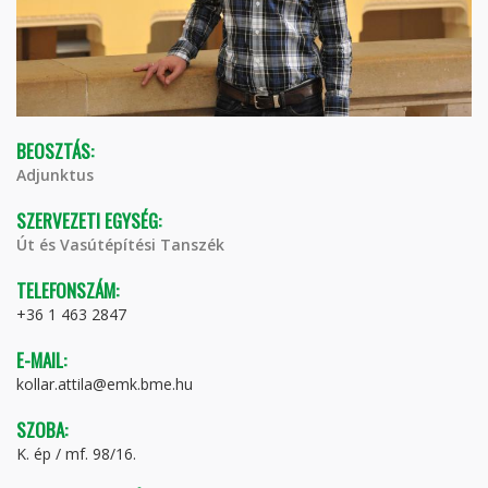
BEOSZTÁS:
Adjunktus
SZERVEZETI EGYSÉG:
Út és Vasútépítési Tanszék
TELEFONSZÁM:
+36 1 463 2847
E-MAIL:
kollar.attila@emk.bme.hu
SZOBA:
K. ép / mf. 98/16.