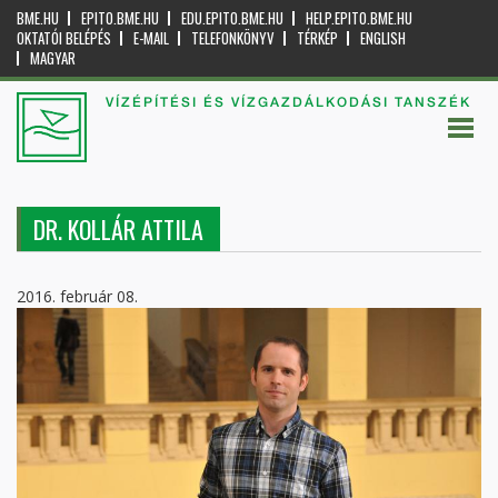
BME.HU
EPITO.BME.HU
EDU.EPITO.BME.HU
HELP.EPITO.BME.HU
OKTATÓI BELÉPÉS
E-MAIL
TELEFONKÖNYV
TÉRKÉP
ENGLISH
MAGYAR
VÍZÉPÍTÉSI ÉS VÍZGAZDÁLKODÁSI TANSZÉK
DR. KOLLÁR ATTILA
2016. február 08.