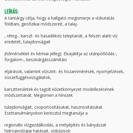
LEÍRÁS:
A tantárgy célja, hogy a hallgató megismerje a vízkutatás
földtani, geofizikai módszereit, a talaj-
, réteg-, karszt- és hasadékvíz teleptanát, a felszín alatti víz
eredetét, tulajdonságait
(hőmérséklet és kémiai jelleg). Elsajátítja az utánpótlódás-,
forgalom-, beszivárgásszámítási
eljárások, valamint vízszint- és hozammérések, nyomjelzések,
összefüggésvizsgálatok,
karsztterületek és tagolt kőzetkörnyezet modellezésének
módszertanát. Megismeri a hévizek
tulajdonságait, csoportosításukat, hasznosításukat.
Esettanulmányokon keresztül megtanulja a
regionális vízgazdálkodás, a mélyépítés és bányászat
hidrogeológiai hatásait, vízbázisok