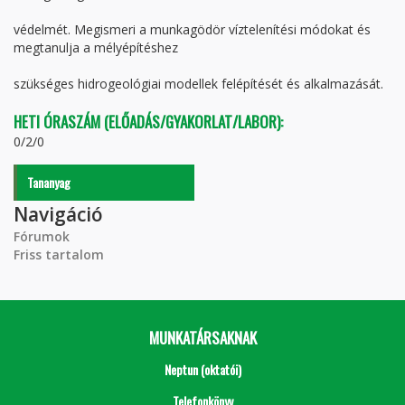
védelmét. Megismeri a munkagödör víztelenítési módokat és
megtanulja a mélyépítéshez
szükséges hidrogeológiai modellek felépítését és alkalmazását.
HETI ÓRASZÁM (ELŐADÁS/GYAKORLAT/LABOR):
0/2/0
Tananyag
Navigáció
Fórumok
Friss tartalom
MUNKATÁRSAKNAK
Neptun (oktatói)
Telefonkönyv