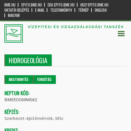
BME.HU
EPITO.BME.HU
EDU.EPITO.BME.HU
HELP.EPITO.BME.HU
OKTATÓI BELÉPÉS
E-MAIL
TELEFONKÖNYV
TÉRKÉP
ENGLISH
MAGYAR
VÍZÉPÍTÉSI ÉS VÍZGAZDÁLKODÁSI TANSZÉK
HIDROGEOLÓGIA
Elsődleges fülek
MEGTEKINTÉS
(AKTÍV
FORDÍTÁS
FÜL)
NEPTUN KÓD:
BMEEOGMMG62
KÉPZÉS:
Szerkezet-építőmérnök, MSc
KREDIT: