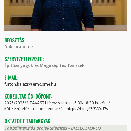
BEOSZTÁS:
Doktorandusz
SZERVEZETI EGYSÉG:
Építőanyagok és Magasépítés Tanszék
E-MAIL:
furton.balazs@emk.bme.hu
KONZULTÁCIÓS IDŐPONT:
2025/2026/2 TAVASZI félév: szerda 16:30-18:30 között /
kötelező előzetes bejelentkezés: https://bit.ly/3GVOU7v
OKTATOTT TANTÁRGYAK
Többdimenziós projektelemzés - BMEEOEMA-D3