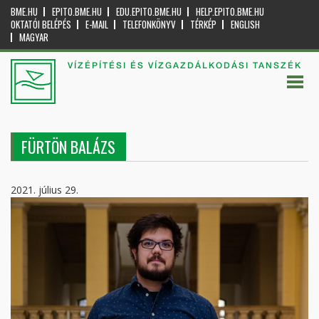
BME.HU
EPITO.BME.HU
EDU.EPITO.BME.HU
HELP.EPITO.BME.HU
OKTATÓI BELÉPÉS
E-MAIL
TELEFONKÖNYV
TÉRKÉP
ENGLISH
MAGYAR
VÍZÉPÍTÉSI ÉS VÍZGAZDÁLKODÁSI TANSZÉK
FÜRTÖN BALÁZS
2021. július 29.