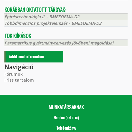
KORÁBBAN OKTATOTT TÁRGYAK:
Építéstechnológia II. - BMEEOEMA-D2
Többdimenziós projektelemzés - BMEEOEMA-D3
TDK KIÍRÁSOK
Parametrikus gyártmánytervezés jövőbeni megoldásai
Additional information
Navigáció
Fórumok
Friss tartalom
MUNKATÁRSAKNAK
Neptun (oktatói)
Telefonkönyv