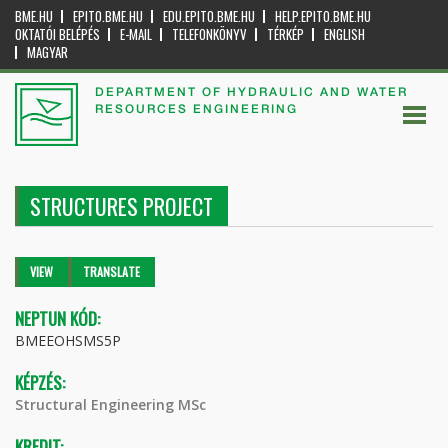
BME.HU
EPITO.BME.HU
EDU.EPITO.BME.HU
HELP.EPITO.BME.HU
OKTATÓI BELÉPÉS
E-MAIL
TELEFONKÖNYV
TÉRKÉP
ENGLISH
MAGYAR
DEPARTMENT OF HYDRAULIC AND WATER
RESOURCES ENGINEERING
STRUCTURES PROJECT
Primary tabs
VIEW
(ACTIVE
TRANSLATE
TAB)
NEPTUN KÓD:
BMEEOHSMS5P
KÉPZÉS:
Structural Engineering MSc
KREDIT: