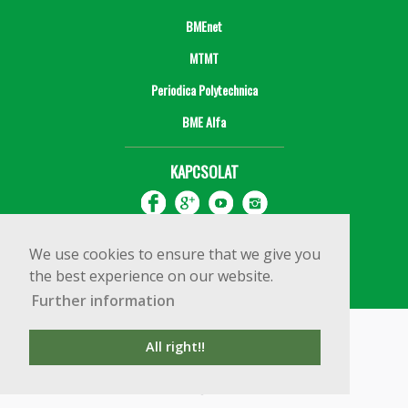
BMEnet
MTMT
Periodica Polytechnica
BME Alfa
KAPCSOLAT
We use cookies to ensure that we give you
the best experience on our website.
Further information
Impresszum
Copyright © 2020 BME Építőmérnöki Kar
All right!!
1111 Budapest, Műegyetem rkp. 3.
+36 1 463 3531
webmester@emk.bme.hu