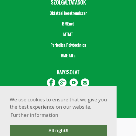
SZOLGÁLTATÁSOK
Oktatási keretrendszer
BMEnet
MTMT
Periodica Polytechnica
BME Alfa
KAPCSOLAT
We use cookies to ensure that we give you
the best experience on our website.
Further information
Impresszum
Copyright © 2020 BME Építőmérnöki Kar
All right!!
1111 Budapest, Műegyetem rkp. 3.