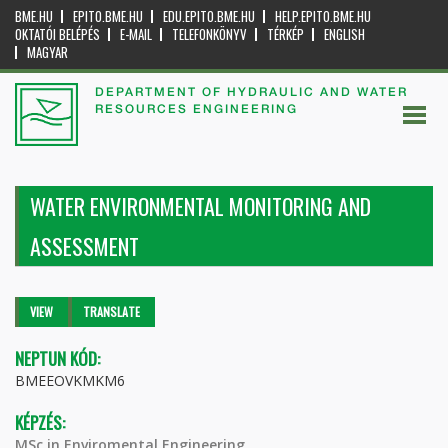
BME.HU
EPITO.BME.HU
EDU.EPITO.BME.HU
HELP.EPITO.BME.HU
OKTATÓI BELÉPÉS
E-MAIL
TELEFONKÖNYV
TÉRKÉP
ENGLISH
MAGYAR
DEPARTMENT OF HYDRAULIC AND WATER
RESOURCES ENGINEERING
WATER ENVIRONMENTAL MONITORING AND
ASSESSMENT
Primary tabs
VIEW
(ACTIVE
TRANSLATE
TAB)
NEPTUN KÓD:
BMEEOVKMKM6
KÉPZÉS:
MSc in Enviromental Engineering